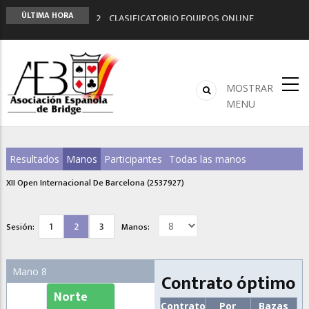
2º CLASIFICATORIO EQUIPOS ONLINE
ÚLTIMA HORA
Curso de Formación y Actualización de
Monitores de Bridge
ANUNCIATE EN NUESTRA REVISTA
NUEVA PROGRAMACIÓN TORNEOS FUNBRIDGE
MOSTRAR
LIGA 11ª
MENU
Resultados
Manos
Participantes
Todas las manos
XII Open Internacional De Barcelona (2537927)
1
2
3
Sesión:
Manos:
Mano 8
Contrato óptimo
Norte
Contrato
Por
Bazas