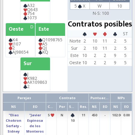
A32
5
X
W
10
Q643
N-S: 100
754
1073
Contratos posibles
D
Oeste
Este
ST
K4
Q1098765
Norte
2
10
11
2
5
J107
A5
2
QJ
Sur
2
10
11
2
5
AJ98654
KQ
Este
10
2
2
9
5
Sur
Oeste
10
2
2
9
5
J
K982
AK109863
2
Parejas
Contrato
Puntuación
MPs
NS
EO
Cont.
Por
Salida
Res.
NS
EO
NS
EO
"Elias
"Javier
5
N
11
450
-
102.00
0.00
Chokron
Espinosa
10
Serfaty -
de los
Sidney
Monteros