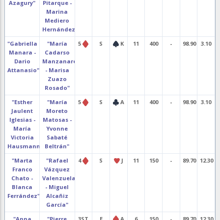
Azagury"
Pitarque -
Marina
Mediero
Hernández"
"Gabriella
"María
5
S
K
11
400
-
98.90
3.10
Manara -
Cadarso
Dario
Manzanares
Attanasio"
- Marisa
Zuazo
Rosado"
"Esther
"María
5
S
A
11
400
-
98.90
3.10
Jaulent
Moreto
Iglesias -
Matosas -
María
Yvonne
Victoria
Sabaté
Hausmann"
Beltrán"
"Marta
"Rafael
4
S
J
11
150
-
89.70
12.30
Franco
Vázquez
Chato -
Valenzuela
Blanca
- Miguel
Ferrández"
Alcañiz
García"
"Anna
"Pierre
3ST
E
A
6
150
-
89.70
12.30