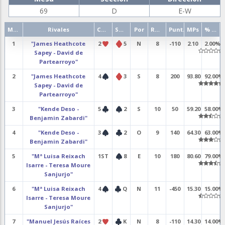
69
D
E-W
Mano
Rivales
Contrato
Salida
Por
Resultado
Punt.
MPs
% punt.
1
"James Heathcote
2
5
N
8
-110
2.10
2.00%
Sapey - David de
Partearroyo"
2
"James Heathcote
4
3
S
8
200
93.80
92.00%
Sapey - David de
Partearroyo"
3
"Kende Deso -
5
2
S
10
50
59.20
58.00%
Benjamin Zabardi"
4
"Kende Deso -
3
2
O
9
140
64.30
63.00%
Benjamin Zabardi"
5
"Mª Luisa Reixach
1ST
8
E
10
180
80.60
79.00%
Isarre - Teresa Moure
Sanjurjo"
6
"Mª Luisa Reixach
4
Q
N
11
-450
15.30
15.00%
Isarre - Teresa Moure
Sanjurjo"
7
"Manuel Jesús Raíces
2
K
N
8
-110
14.30
14.00%