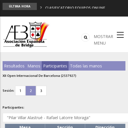
2º CLASIFICATORIO EQUIPOS ONLINE
ÚLTIMA HORA
Curso de Formación y Actualización de
Monitores de Bridge
ANUNCIATE EN NUESTRA REVISTA
NUEVA PROGRAMACIÓN TORNEOS FUNBRIDGE
MOSTRAR
LIGA 11ª
MENU
Resultados
Manos
Participantes
Todas las manos
XII Open Internacional De Barcelona (2537927)
1
2
3
Sesión:
Participantes:
Mesa
Sección
Dirección