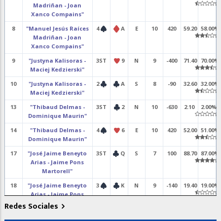
Madriñan - Joan
Xanco Compains"
8
"Manuel Jesús Raíces
4
A
E
10
420
59.20
58.00%
Madriñan - Joan
Xanco Compains"
9
"Justyna Kalisoras -
3ST
9
N
9
-400
71.40
70.00%
Maciej Kedzierski"
10
"Justyna Kalisoras -
2
A
S
8
-90
32.60
32.00%
Maciej Kedzierski"
13
"Thibaud Delmas -
3ST
2
N
10
-630
2.10
2.00%
Dominique Maurin"
14
"Thibaud Delmas -
4
6
E
10
420
52.00
51.00%
Dominique Maurin"
17
"José Jaime Beneyto
3ST
Q
S
7
100
88.70
87.00%
Arias - Jaime Pons
Martorell"
18
"José Jaime Beneyto
3
K
N
9
-140
19.40
19.00%
Arias - Jaime Pons
Martorell"
Redes Sociales
19
"Juanjo Frutos
4
4
O
10
620
66.30
65.00%