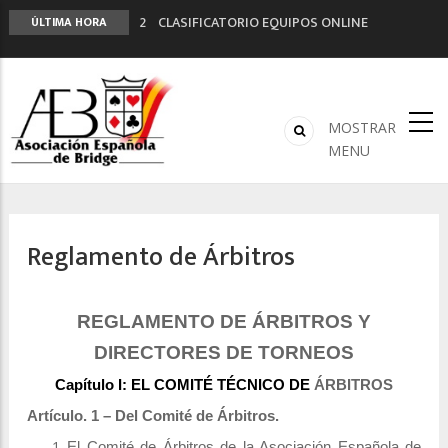
2º CLASIFICATORIO EQUIPOS ONLINE
ÚLTIMA HORA
Curso de Formación y Actualización de
Monitores de Bridge
ANUNCIATE EN NUESTRA REVISTA
NUEVA PROGRAMACIÓN TORNEOS FUNBRIDGE
MOSTRAR
LIGA 11ª
MENU
Reglamento de Árbitros
REGLAMENTO DE ÁRBITROS Y
DIRECTORES DE TORNEOS
Capítulo I: EL COMITÉ TÉCNICO DE
ÁRBITROS
Artículo. 1 – Del Comité de Árbitros.
El Comité de Árbitros de la Asociación Española de