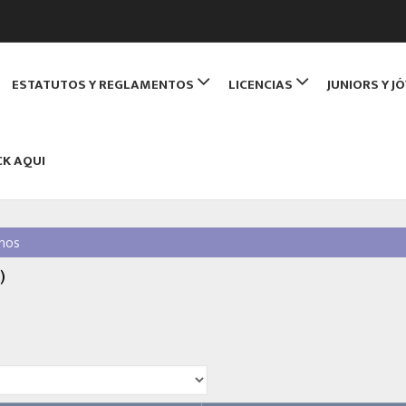
de Monitores de Bridge
ESTATUTOS Y REGLAMENTOS
LICENCIAS
JUNIORS Y J
NBRIDGE
CK AQUI
nos
)