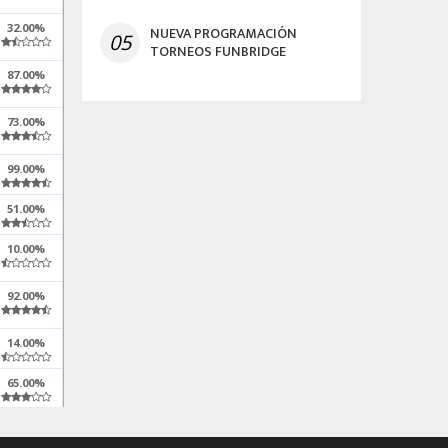
32.00%
NUEVA PROGRAMACIÓN
05
TORNEOS FUNBRIDGE
87.00%
73.00%
99.00%
51.00%
10.00%
92.00%
14.00%
65.00%
34.00%