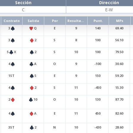
Sección
Dirección
C
E-W
Contrato
Salida
Por
Resultado
Punt.
MPs
3
Q
E
9
140
69.40
3
2
S
8
100
56.10
5
X
2
S
10
100
79.50
4
A
O
9
-100
30.60
1ST
5
E
9
150
59.20
4
2
S
11
-450
15.30
2
10
O
10
130
87.70
4
A
E
11
450
82.60
3ST
2
N
10
-430
28.60