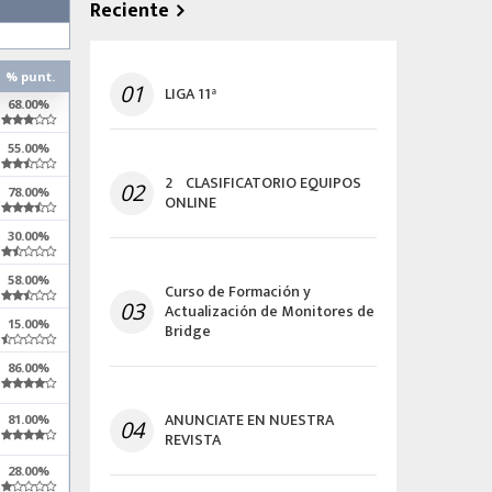
Reciente
% punt.
01
LIGA 11ª
68.00%
55.00%
2º CLASIFICATORIO EQUIPOS
02
78.00%
ONLINE
30.00%
58.00%
Curso de Formación y
03
Actualización de Monitores de
15.00%
Bridge
86.00%
ANUNCIATE EN NUESTRA
81.00%
04
REVISTA
28.00%