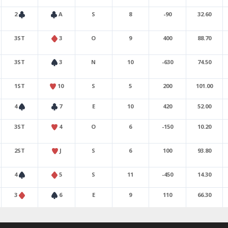
2
A
S
8
-90
32.60
3ST
3
O
9
400
88.70
3ST
3
N
10
-630
74.50
1ST
10
S
5
200
101.00
4
7
E
10
420
52.00
3ST
4
O
6
-150
10.20
2ST
J
S
6
100
93.80
4
5
S
11
-450
14.30
3
6
E
9
110
66.30
4
X
K
N
8
300
34.70