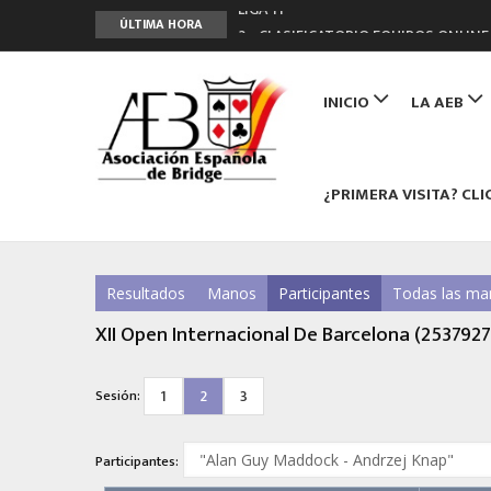
LIGA 11ª
ÚLTIMA HORA
2º CLASIFICATORIO EQUIPOS ONLINE
Curso de Formación y Actualización 
Main
ANUNCIATE EN NUESTRA REVISTA
navigation
INICIO
LA AEB
NUEVA PROGRAMACIÓN TORNEOS FU
¿PRIMERA VISITA? CLI
Resultados
Manos
Participantes
Todas las ma
XII Open Internacional De Barcelona (2537927
1
2
3
Sesión:
Participantes: