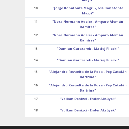
10
"Jorge Bonafonte Magri - José Bonafonte
Magri"
11
"Nora Normann Adeler - Amparo Alemán
Ramírez"
12
"Nora Normann Adeler - Amparo Alemán
Ramírez"
13
"Damian Garczarek - Maciej Pilecki"
14
"Damian Garczarek - Maciej Pilecki"
15
"Alejandro Revuelta de la Poza - Pep Catalán
Bartrina"
16
"Alejandro Revuelta de la Poza - Pep Catalán
Bartrina"
17
"Volkan Denizci - Ender Aksüyek"
18
"Volkan Denizci - Ender Aksüyek"
19
"Renata Saporta - Pierre Saporta"