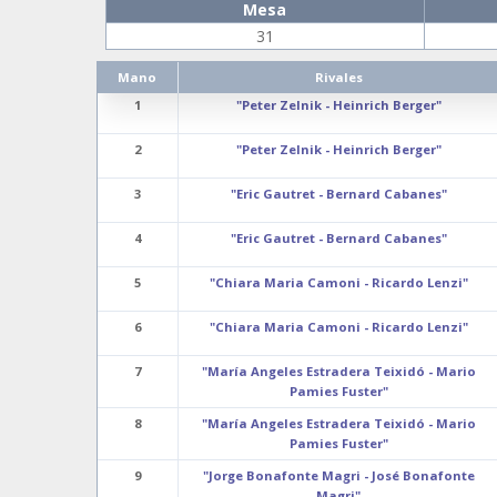
Mesa
31
Mano
Rivales
1
"Peter Zelnik - Heinrich Berger"
2
"Peter Zelnik - Heinrich Berger"
3
"Eric Gautret - Bernard Cabanes"
4
"Eric Gautret - Bernard Cabanes"
5
"Chiara Maria Camoni - Ricardo Lenzi"
6
"Chiara Maria Camoni - Ricardo Lenzi"
7
"María Angeles Estradera Teixidó - Mario
Pamies Fuster"
8
"María Angeles Estradera Teixidó - Mario
Pamies Fuster"
9
"Jorge Bonafonte Magri - José Bonafonte
Magri"