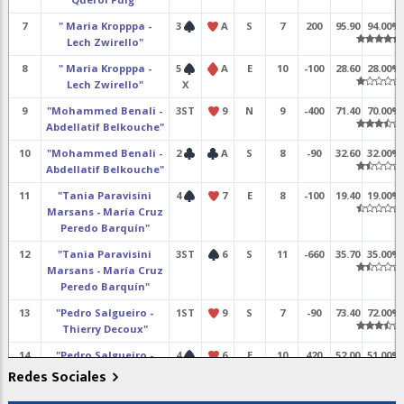
7
" Maria Kropppa -
3
A
S
7
200
95.90
94.00%
Lech Zwirello"
8
" Maria Kropppa -
5
A
E
10
-100
28.60
28.00%
Lech Zwirello"
X
9
"Mohammed Benali -
3ST
9
N
9
-400
71.40
70.00%
Abdellatif Belkouche"
10
"Mohammed Benali -
2
A
S
8
-90
32.60
32.00%
Abdellatif Belkouche"
11
"Tania Paravisini
4
7
E
8
-100
19.40
19.00%
Marsans - María Cruz
Peredo Barquín"
12
"Tania Paravisini
3ST
6
S
11
-660
35.70
35.00%
Marsans - María Cruz
Peredo Barquín"
13
"Pedro Salgueiro -
1ST
9
S
7
-90
73.40
72.00%
Thierry Decoux"
14
"Pedro Salgueiro -
4
6
E
10
420
52.00
51.00%
Thierry Decoux"
Redes Sociales
15
"Maria Joao Lara -
3ST
A
O
6
-150
10.20
10.00%