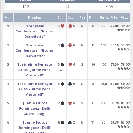
112
D
E-W
Mano
Rivales
Contrato
Salida
Por
Resultado
Punt.
MPs
% punt.
1
"Françoise
3
5
N
8
50
39.80
39.00%
Combescure - Nicolas
Dechelette"
2
"Françoise
3
A
N
8
100
56.10
55.00%
Combescure - Nicolas
Dechelette"
3
"José Jaime Beneyto
5
6
S
10
100
79.50
78.00%
Arias - Jaime Pons
X
Martorell"
4
"José Jaime Beneyto
3
A
O
8
-100
30.60
30.00%
Arias - Jaime Pons
Martorell"
5
"Juanjo Frutos
2
K
S
6
200
86.70
85.00%
Domínguez - Delfi
Querol Puig"
6
"Juanjo Frutos
6
Q
N
11
50
64.30
63.00%
Domínguez - Delfi
Querol Puig"