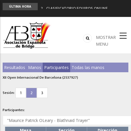
LIGA 11ª
ÚLTIMA HORA
2º CLASIFICATORIO EQUIPOS ONLINE
Curso de Formación y Actualización de
Monitores de Bridge
ANUNCIATE EN NUESTRA REVISTA
NUEVA PROGRAMACIÓN TORNEOS FUNBRIDGE
MOSTRAR
MENU
Resultados
Manos
Participantes
Todas las manos
XII Open Internacional De Barcelona (2537927)
1
2
3
Sesión:
Participantes:
Mesa
Sección
Dirección