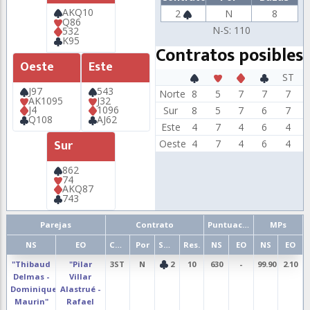
AKQ10
2
N
8
Q86
N-S: 110
532
K95
Contratos posibles
Oeste
Este
ST
J97
543
Norte
8
5
7
7
7
AK1095
J32
J4
1096
Sur
8
5
7
6
7
Q108
AJ62
Este
4
7
4
6
4
Sur
Oeste
4
7
4
6
4
862
74
AKQ87
743
Parejas
Contrato
Puntuación
MPs
NS
EO
Cont.
Por
Salida
Res.
NS
EO
NS
EO
"Thibaud
"Pilar
3ST
N
2
10
630
-
99.90
2.10
Delmas -
Villar
Dominique
Alastrué -
Maurin"
Rafael