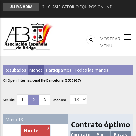
2º CLASIFICATORIO EQUIPOS ONLINE
ÚLTIMA HORA
Curso de Formación y Actualización de
Monitores de Bridge
ANUNCIATE EN NUESTRA REVISTA
NUEVA PROGRAMACIÓN TORNEOS FUNBRIDGE
MOSTRAR
LIGA 11ª
MENU
Resultados
Manos
Participantes
Todas las manos
XII Open Internacional De Barcelona (2537927)
1
2
3
Sesión:
Manos:
Mano 13
Contrato óptimo
D
Norte
Contrato
Por
Bazas