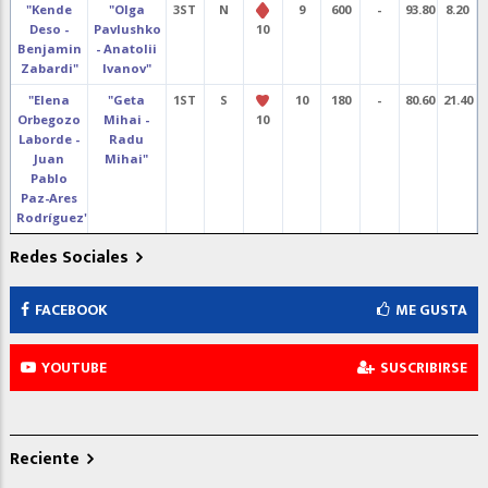
"Kende
"Olga
3ST
N
9
600
-
93.80
8.20
Deso -
Pavlushko
10
Benjamin
- Anatolii
Zabardi"
Ivanov"
"Elena
"Geta
1ST
S
10
180
-
80.60
21.40
Orbegozo
Mihai -
10
Laborde -
Radu
Juan
Mihai"
Pablo
Paz-Ares
Rodríguez"
"Amparo
"Jesús
2ST
N
2
10
180
-
80.60
21.40
Redes Sociales
Viudes de
Fermín
Carlos -
Jiménez -
FACEBOOK
ME GUSTA
Carmen
José
de
María
Antonio
Font
YOUTUBE
SUSCRIBIRSE
Chaves"
Vidal"
"Renata
"Bertha
1ST
S
10
180
-
80.60
21.40
Saporta -
Martínez
10
Pierre
Monge -
Reciente
Saporta"
Ferran
Conti