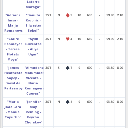
Latorre
Moraga"
"Adrians
"Danuta
3ST
N
9
10
630
-
99.90
2.10
Imsa -
Krupnic -
Maija
Silwester
Romanovska"
Sokol"
"Claire
"Aylin
3ST
N
3
10
630
-
99.90
2.10
Benmayor
Güventas
- Teresa
- Aliye
Flotats
Ugur"
Moya"
"James
"Almudena
3ST
S
7
9
600
-
93.80
8.20
Heathcote
Malumbres
Sapey -
Vicente -
David de
Nuria
Partearroyo"
Romaguera
Cuevas"
"Maria
"Jennifer
3ST
N
4
9
600
-
93.80
8.20
Joao Lara
May
- Manuel
Reining -
Capucho"
Peycho
Cholakov"