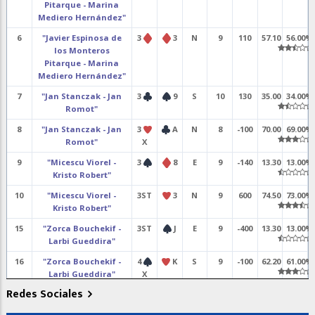
Pitarque - Marina
Mediero Hernández"
6
"Javier Espinosa de
3
3
N
9
110
57.10
56.00%
los Monteros
Pitarque - Marina
Mediero Hernández"
7
"Jan Stanczak - Jan
3
9
S
10
130
35.00
34.00%
Romot"
8
"Jan Stanczak - Jan
3
A
N
8
-100
70.00
69.00%
Romot"
X
9
"Micescu Viorel -
3
8
E
9
-140
13.30
13.00%
Kristo Robert"
10
"Micescu Viorel -
3ST
3
N
9
600
74.50
73.00%
Kristo Robert"
15
"Zorca Bouchekif -
3ST
J
E
9
-400
13.30
13.00%
Larbi Gueddira"
16
"Zorca Bouchekif -
4
K
S
9
-100
62.20
61.00%
Larbi Gueddira"
X
Redes Sociales
17
"Tomás Agut -
4
K
E
12
-480
60.20
59.00%
Virginia Curmat"