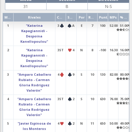
31
B
N-S
Mano
Rivales
Contrato
Salida
Por
Resultado
Punt.
MPs
% punt.
1
"Katerina
3
A
E
7
100
52.00
51.00%
Kapagiannidi -
Despoina
Kanellopoulou"
2
"Katerina
3ST
4
N
8
-100
16.30
16.00%
Kapagiannidi -
Despoina
Kanellopoulou"
3
"Amparo Caballero
4
9
S
10
130
82.00
80.00%
Rubiato - Carmen
Gloria Rodriguez
Valerón"
4
"Amparo Caballero
3ST
2
S
10
630
76.00
75.00%
Rubiato - Carmen
Gloria Rodriguez
Valerón"
5
"Javier Espinosa de
4
2
N
11
650
50.00
49.00%
los Monteros