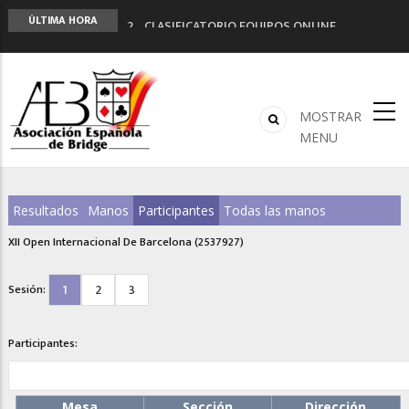
LIGA 11ª
ÚLTIMA HORA
2º CLASIFICATORIO EQUIPOS ONLINE
Curso de Formación y Actualización de
Monitores de Bridge
ANUNCIATE EN NUESTRA REVISTA
NUEVA PROGRAMACIÓN TORNEOS FUNBRIDGE
MOSTRAR
MENU
Resultados
Manos
Participantes
Todas las manos
XII Open Internacional De Barcelona (2537927)
1
2
3
Sesión:
Participantes:
Mesa
Sección
Dirección