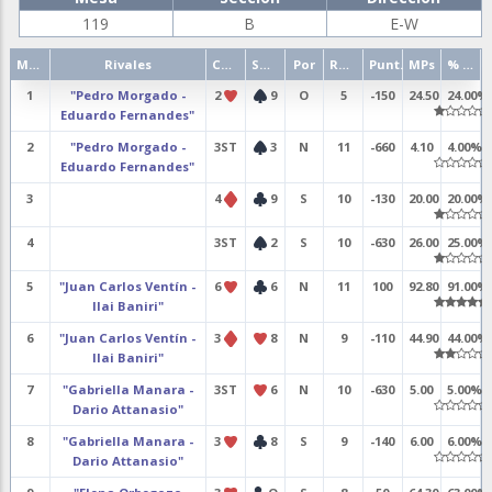
119
B
E-W
Mano
Rivales
Contrato
Salida
Por
Resultado
Punt.
MPs
% punt.
1
"Pedro Morgado -
2
9
O
5
-150
24.50
24.00%
Eduardo Fernandes"
2
"Pedro Morgado -
3ST
3
N
11
-660
4.10
4.00%
Eduardo Fernandes"
3
4
9
S
10
-130
20.00
20.00%
4
3ST
2
S
10
-630
26.00
25.00%
5
"Juan Carlos Ventín -
6
6
N
11
100
92.80
91.00%
Ilai Baniri"
6
"Juan Carlos Ventín -
3
8
N
9
-110
44.90
44.00%
Ilai Baniri"
7
"Gabriella Manara -
3ST
6
N
10
-630
5.00
5.00%
Dario Attanasio"
8
"Gabriella Manara -
3
8
S
9
-140
6.00
6.00%
Dario Attanasio"