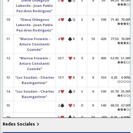
9
"Elena Orbegozo
3
Q
S
8
50
64.30
63.00%
Laborde - Juan Pablo
Paz-Ares Rodríguez"
10
"Elena Orbegozo
4
Q
S
9
100
71.40
70.00%
Laborde - Juan Pablo
Paz-Ares Rodríguez"
11
"Marisa Frowein -
4
K
E
10
420
77.50
76.00%
Arturo Constanti
Cuende"
12
"Marisa Frowein -
3ST
4
E
9
400
52.00
51.00%
Arturo Constanti
Cuende"
13
"Luc Soudan - Charles
1ST
K
E
9
150
4.20
4.00%
Baumgartner"
14
"Luc Soudan - Charles
2
3
S
6
100
35.70
35.00%
Baumgartner"
15
2
3
O
9
140
68.30
67.00%
16
5
A
O
10
-200
8.20
8.00%
Redes Sociales
X
17
"Jorge Casals Ramis -
4
K
E
10
420
4.10
4.00%