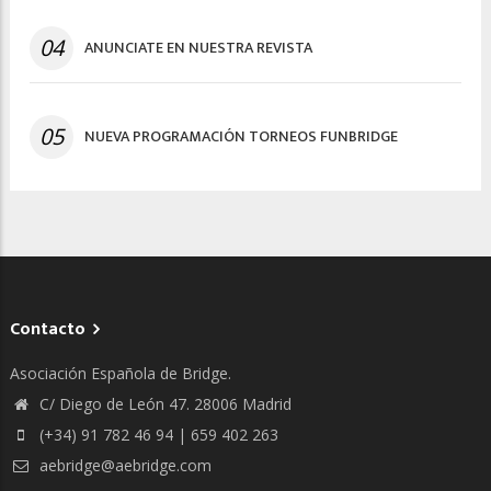
Iglesias - María
Victoria Hausmann"
04
ANUNCIATE EN NUESTRA REVISTA
30
"Esther Jaulent
1ST
6
O
6
-50
32.60
32.00%
Iglesias - María
Victoria Hausmann"
05
NUEVA PROGRAMACIÓN TORNEOS FUNBRIDGE
Contacto
Asociación Española de Bridge.
C/ Diego de León 47. 28006 Madrid
(+34) 91 782 46 94 | 659 402 263
aebridge@aebridge.com