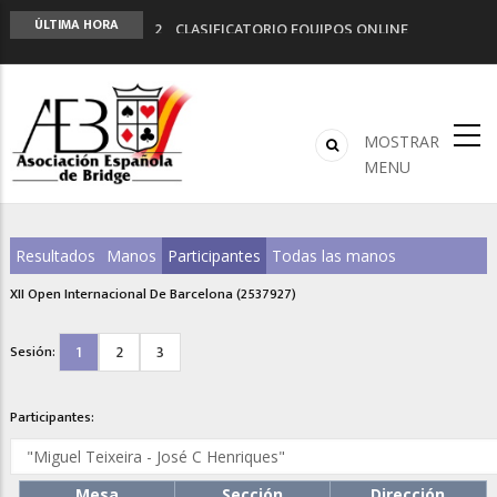
2º CLASIFICATORIO EQUIPOS ONLINE
ÚLTIMA HORA
Curso de Formación y Actualización de
Monitores de Bridge
ANUNCIATE EN NUESTRA REVISTA
NUEVA PROGRAMACIÓN TORNEOS FUNBRIDGE
MOSTRAR
LIGA 11ª
MENU
Resultados
Manos
Participantes
Todas las manos
XII Open Internacional De Barcelona (2537927)
1
2
3
Sesión:
Participantes:
Mesa
Sección
Dirección