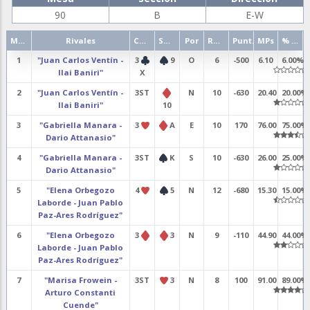
90
B
E-W
Mano
Rivales
Contrato
Salida
Por
Resultado
Punt.
MPs
% punt.
1
"Juan Carlos Ventín -
3
9
O
6
-500
6.10
6.00%
Ilai Baniri"
X
2
"Juan Carlos Ventín -
3ST
N
10
-630
20.40
20.00%
Ilai Baniri"
10
3
"Gabriella Manara -
3
A
E
10
170
76.00
75.00%
Dario Attanasio"
4
"Gabriella Manara -
3ST
K
S
10
-630
26.00
25.00%
Dario Attanasio"
5
"Elena Orbegozo
4
5
N
12
-680
15.30
15.00%
Laborde - Juan Pablo
Paz-Ares Rodríguez"
6
"Elena Orbegozo
3
3
N
9
-110
44.90
44.00%
Laborde - Juan Pablo
Paz-Ares Rodríguez"
7
"Marisa Frowein -
3ST
3
N
8
100
91.00
89.00%
Arturo Constanti
Cuende"