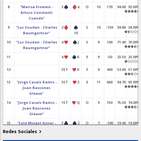
8
"Marisa Frowein -
3
6
O
10
170
94.00
92.00%
Arturo Constanti
Cuende"
9
"Luc Soudan - Charles
2
S
10
-130
38.80
38.00%
Baumgartner"
10
10
"Luc Soudan - Charles
4
J
S
9
100
71.40
70.00%
Baumgartner"
11
4
K
E
9
-50
23.50
23.00%
12
3ST
K
E
9
400
52.00
51.00%
13
"Jorge Casals Ramis -
3ST
5
E
11
660
94.70
93.00%
Juan Bascones
Gleave"
14
"Jorge Casals Ramis -
1ST
Q
O
9
150
75.50
74.00%
Juan Bascones
Gleave"
15
"Lola Mingot Aznar -
3
2
O
7
-100
19.40
19.00%
María Fernanda
Redes Sociales
Panadero Martín"