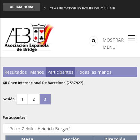
LIGA 11ª
ÚLTIMA HORA
2º CLASIFICATORIO EQUIPOS ONLINE
Curso de Formación y Actualización de
Monitores de Bridge
ANUNCIATE EN NUESTRA REVISTA
NUEVA PROGRAMACIÓN TORNEOS FUNBRIDGE
MOSTRAR
MENU
Resultados
Manos
Participantes
Todas las manos
XII Open Internacional De Barcelona (2537927)
1
2
3
Sesión:
Participantes:
Mesa
Sección
Dirección