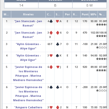
14
B
E-W
Mano
Rivales
Contrato
Salida
Por
Resultado
Punt.
MPs
% punt.
1
"Jan Stanczak - Jan
4
A
E
12
170
93.00
91.00%
Romot"
2
"Jan Stanczak - Jan
3
6
O
9
470
102.00
100.00
Romot"
X
3
"Aylin Güventas -
6ST
7
O
11
-100
21.00
21.00%
Aliye Ugur"
4
"Aylin Güventas -
3
K
E
9
140
94.00
92.00%
Aliye Ugur"
5
"Javier Espinosa de
6
J
E
12
920
89.00
87.00%
los Monteros
Pitarque - Marina
Mediero Hernández"
6
"Javier Espinosa de
3
4
O
7
-200
23.00
23.00%
los Monteros
Pitarque - Marina
Mediero Hernández"
9
"Amparo Caballero
3
2
N
7
100
73.00
72.00%