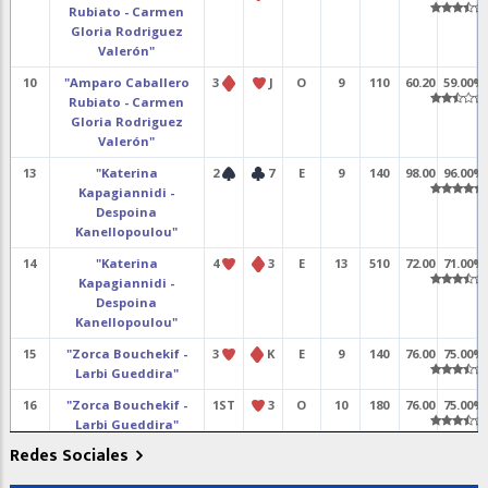
Rubiato - Carmen
Gloria Rodriguez
Valerón"
10
"Amparo Caballero
3
J
O
9
110
60.20
59.00%
Rubiato - Carmen
Gloria Rodriguez
Valerón"
13
"Katerina
2
7
E
9
140
98.00
96.00%
Kapagiannidi -
Despoina
Kanellopoulou"
14
"Katerina
4
3
E
13
510
72.00
71.00%
Kapagiannidi -
Despoina
Kanellopoulou"
15
"Zorca Bouchekif -
3
K
E
9
140
76.00
75.00%
Larbi Gueddira"
16
"Zorca Bouchekif -
1ST
3
O
10
180
76.00
75.00%
Larbi Gueddira"
Redes Sociales
17
"Miguel Teixeira -
4ST
K
N
11
-460
10.00
10.00%
José C Henriques"