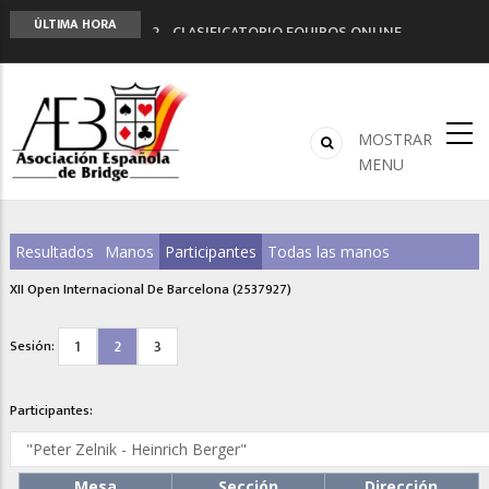
LIGA 11ª
ÚLTIMA HORA
2º CLASIFICATORIO EQUIPOS ONLINE
Curso de Formación y Actualización de
Monitores de Bridge
ANUNCIATE EN NUESTRA REVISTA
NUEVA PROGRAMACIÓN TORNEOS FUNBRIDGE
MOSTRAR
MENU
Resultados
Manos
Participantes
Todas las manos
XII Open Internacional De Barcelona (2537927)
1
2
3
Sesión:
Participantes:
Mesa
Sección
Dirección