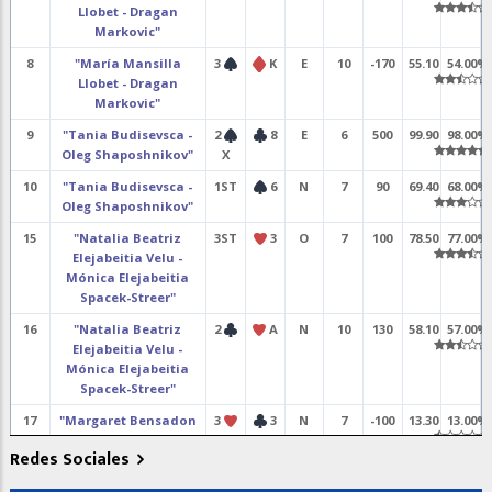
Llobet - Dragan
Markovic"
8
"María Mansilla
3
K
E
10
-170
55.10
54.00%
Llobet - Dragan
Markovic"
9
"Tania Budisevsca -
2
8
E
6
500
99.90
98.00%
Oleg Shaposhnikov"
X
10
"Tania Budisevsca -
1ST
6
N
7
90
69.40
68.00%
Oleg Shaposhnikov"
15
"Natalia Beatriz
3ST
3
O
7
100
78.50
77.00%
Elejabeitia Velu -
Mónica Elejabeitia
Spacek-Streer"
16
"Natalia Beatriz
2
A
N
10
130
58.10
57.00%
Elejabeitia Velu -
Mónica Elejabeitia
Spacek-Streer"
17
"Margaret Bensadon
3
3
N
7
-100
13.30
13.00%
Laredo - Antonio
Redes Sociales
Sandoval"
18
"Margaret Bensadon
4
6
E
9
50
57.10
56.00%