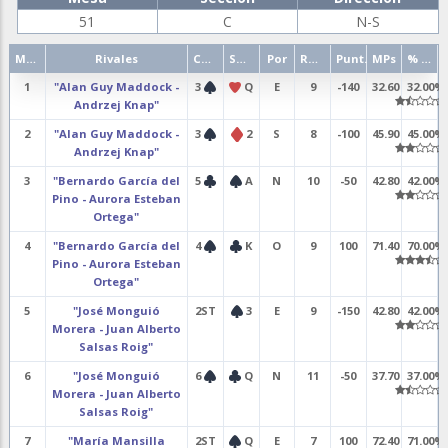
51
C
N-S
Mano
Rivales
Contrato
Salida
Por
Resultado
Punt.
MPs
% punt.
1
"Alan Guy Maddock -
3
Q
E
9
-140
32.60
32.00%
Andrzej Knap"
2
"Alan Guy Maddock -
3
2
S
8
-100
45.90
45.00%
Andrzej Knap"
3
"Bernardo García del
5
A
N
10
-50
42.80
42.00%
Pino - Aurora Esteban
Ortega"
4
"Bernardo García del
4
K
O
9
100
71.40
70.00%
Pino - Aurora Esteban
Ortega"
5
"José Monguió
2ST
3
E
9
-150
42.80
42.00%
Morera - Juan Alberto
Salsas Roig"
6
"José Monguió
6
Q
N
11
-50
37.70
37.00%
Morera - Juan Alberto
Salsas Roig"
7
"María Mansilla
2ST
Q
E
7
100
72.40
71.00%