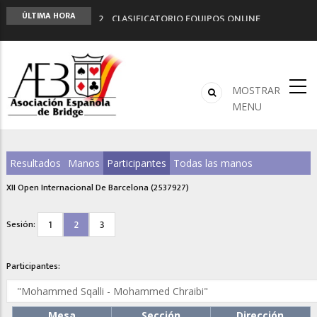
2º CLASIFICATORIO EQUIPOS ONLINE
ÚLTIMA HORA
Curso de Formación y Actualización de
Monitores de Bridge
ANUNCIATE EN NUESTRA REVISTA
NUEVA PROGRAMACIÓN TORNEOS FUNBRIDGE
MOSTRAR
LIGA 11ª
MENU
Resultados
Manos
Participantes
Todas las manos
XII Open Internacional De Barcelona (2537927)
1
2
3
Sesión:
Participantes:
Mesa
Sección
Dirección