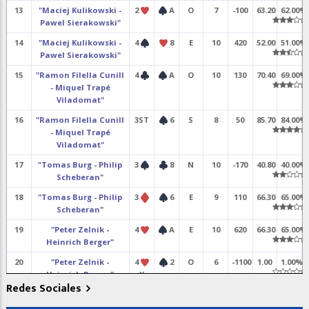
13
"Maciej Kulikowski -
2
A
O
7
-100
63.20
62.00%
Pawel Sierakowski"
14
"Maciej Kulikowski -
4
8
E
10
420
52.00
51.00%
Pawel Sierakowski"
15
"Ramon Filella Cunill
4
A
O
10
130
70.40
69.00%
- Miquel Trapé
Viladomat"
16
"Ramon Filella Cunill
3ST
6
S
8
50
85.70
84.00%
- Miquel Trapé
Viladomat"
17
"Tomas Burg - Philip
3
8
N
10
-170
40.80
40.00%
Scheberan"
18
"Tomas Burg - Philip
3
6
E
9
110
66.30
65.00%
Scheberan"
19
"Peter Zelnik -
4
A
E
10
620
66.30
65.00%
Heinrich Berger"
20
"Peter Zelnik -
4
2
O
6
-1100
1.00
1.00%
Heinrich Berger"
X
Redes Sociales
21
"Eric Gautret -
1
3
N
7
-160
6.00
6.00%
Bernard Cabanes"
X