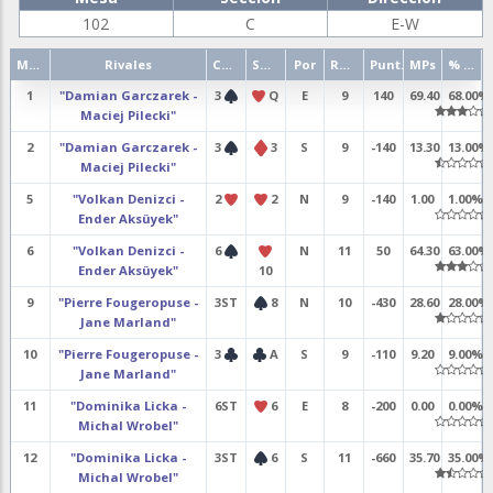
102
C
E-W
Mano
Rivales
Contrato
Salida
Por
Resultado
Punt.
MPs
% punt.
1
"Damian Garczarek -
3
Q
E
9
140
69.40
68.00%
Maciej Pilecki"
2
"Damian Garczarek -
3
3
S
9
-140
13.30
13.00%
Maciej Pilecki"
5
"Volkan Denizci -
2
2
N
9
-140
1.00
1.00%
Ender Aksüyek"
6
"Volkan Denizci -
6
N
11
50
64.30
63.00%
Ender Aksüyek"
10
9
"Pierre Fougeropuse -
3ST
8
N
10
-430
28.60
28.00%
Jane Marland"
10
"Pierre Fougeropuse -
3
A
S
9
-110
9.20
9.00%
Jane Marland"
11
"Dominika Licka -
6ST
6
E
8
-200
0.00
0.00%
Michal Wrobel"
12
"Dominika Licka -
3ST
6
S
11
-660
35.70
35.00%
Michal Wrobel"