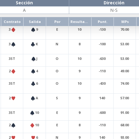
Sección
Dirección
A
N-S
Contrato
Salida
Por
Resultado
Punt.
MPs
3
9
E
10
-130
70.00
3
K
N
8
-100
53.00
3ST
J
O
10
-630
53.00
2
4
O
9
-110
49.00
3ST
6
O
10
-430
74.00
2
A
S
9
140
57.00
3ST
10
E
9
-600
91.00
2
10
E
8
-110
68.00
2
6
N
9
140
93.00