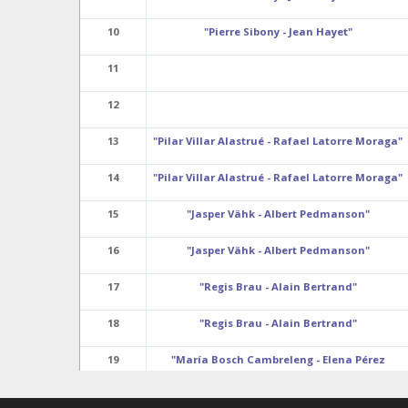
10
"Pierre Sibony - Jean Hayet"
11
12
13
"Pilar Villar Alastrué - Rafael Latorre Moraga"
14
"Pilar Villar Alastrué - Rafael Latorre Moraga"
15
"Jasper Vähk - Albert Pedmanson"
16
"Jasper Vähk - Albert Pedmanson"
17
"Regis Brau - Alain Bertrand"
18
"Regis Brau - Alain Bertrand"
19
"María Bosch Cambreleng - Elena Pérez
Aranaz"
20
"María Bosch Cambreleng - Elena Pérez