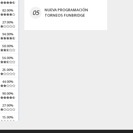
NUEVA PROGRAMACIÓN
82.00%
05
TORNEOS FUNBRIDGE
27.00%
94.00%
58.00%
56.00%
25.00%
44.00%
90.00%
27.00%
15.00%
75.00%