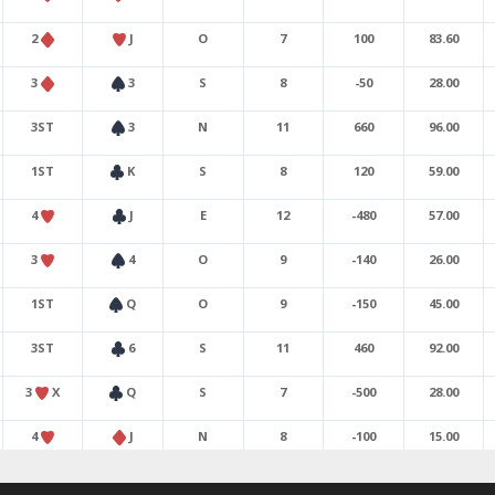
2
J
O
7
100
83.60
3
3
S
8
-50
28.00
3ST
3
N
11
660
96.00
1ST
K
S
8
120
59.00
4
J
E
12
-480
57.00
3
4
O
9
-140
26.00
1ST
Q
O
9
-150
45.00
3ST
6
S
11
460
92.00
3
X
Q
S
7
-500
28.00
4
J
N
8
-100
15.00
2
A
S
11
200
76.00