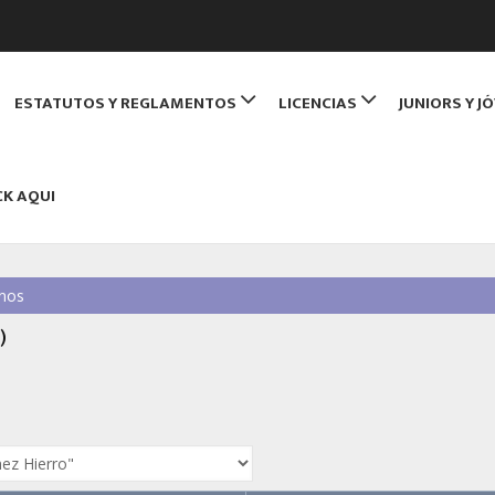
de Monitores de Bridge
ESTATUTOS Y REGLAMENTOS
LICENCIAS
JUNIORS Y J
NBRIDGE
CK AQUI
nos
)