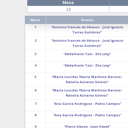
Mesa
23
Mano
Rivales
1
"Antonio Francés de Velasco - José Ignacio
Torres Gutiérrez"
2
"Antonio Francés de Velasco - José Ignacio
Torres Gutiérrez"
3
"Abderhaim Tazi - Elie Levy"
4
"Abderhaim Tazi - Elie Levy"
5
"María Lourdes Ybarra Martínez-Barona -
Natalia Aznarez Gómez"
6
"María Lourdes Ybarra Martínez-Barona -
Natalia Aznarez Gómez"
7
"Ana García Rodríguez - Pedro Campos"
8
"Ana García Rodríguez - Pedro Campos"
9
"Pierre Sibony - Jean Hayet"