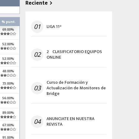
Reciente
% punt.
01
LIGA 11ª
69.00%
52.00%
2º CLASIFICATORIO EQUIPOS
02
ONLINE
52.00%
48.00%
Curso de Formación y
73.00%
03
Actualización de Monitores de
Bridge
56.00%
89.00%
ANUNCIATE EN NUESTRA
04
REVISTA
67.00%
91.00%