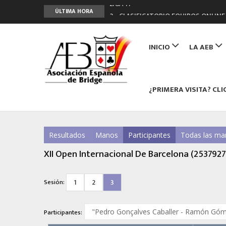
LIGA 11ª
ÚLTIMA HORA
2º CLASIFICATORIO EQUIPOS ONLINE
Curso de Formación y Actualización 
Main
ANUNCIATE EN NUESTRA REVISTA
navigation
INICIO
LA AEB
NUEVA PROGRAMACIÓN TORNEOS FU
¿PRIMERA VISITA? CLI
Resultados
Manos
Participantes
Todas las ma
XII Open Internacional De Barcelona (2537927
1
2
3
Sesión:
Participantes: