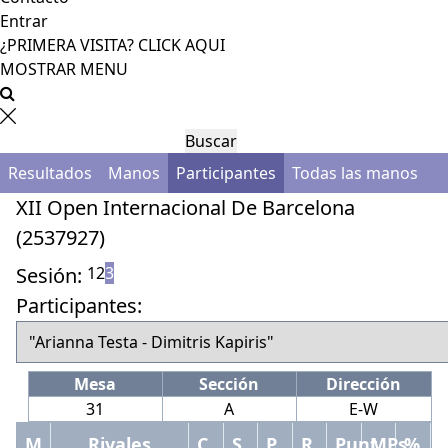
Entrar
¿PRIMERA VISITA? CLICK AQUI
MOSTRAR MENU
Buscar
Resultados
Manos
Participantes
Todas las manos
XII Open Internacional De Barcelona
(2537927)
Sesión:
1
2
3
Participantes:
Mesa
Sección
Dirección
31
A
E-W
Mano
Rivales
Contrato
Salida
Por
Resultado
Punt.
MPs
% punt.