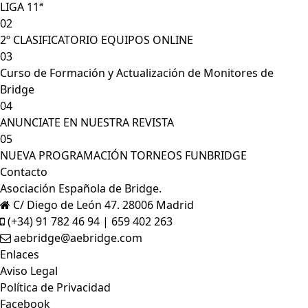
LIGA 11ª
Olano"
02
11
"Claire
3ST
S
6
150
100.00
98.0
2º CLASIFICATORIO EQUIPOS ONLINE
Benmayor -
5
03
Curso de Formación y Actualización de Monitores de
Teresa
Bridge
Flotats
04
Moya"
ANUNCIATE EN NUESTRA REVISTA
05
12
"Claire
3ST
N
9
-600
89.00
87.0
NUEVA PROGRAMACIÓN TORNEOS FUNBRIDGE
Benmayor -
8
Contacto
Teresa
Asociación Española de Bridge.
Flotats
C/ Diego de León 47. 28006 Madrid
Moya"
(+34) 91 782 46 94 | 659 402 263
aebridge@aebridge.com
13
"Amparo
2
N
8
-90
86.00
84.0
Enlaces
Viudes de
10
Aviso Legal
Carlos -
Política de Privacidad
Carmen de
Facebook