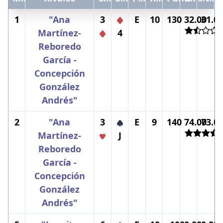
1
"Ana
3
E
10
130
32.00
31.0
Martínez-
4
Reboredo
García -
Concepción
González
Andrés"
2
"Ana
3
E
9
140
74.00
73.0
Martínez-
J
Reboredo
García -
Concepción
González
Andrés"