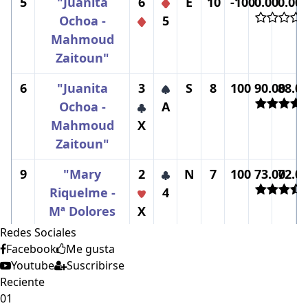
5
"Juanita
6
E
10
-100
0.00
0.00
Ochoa -
5
Mahmoud
Zaitoun"
6
"Juanita
3
S
8
100
90.00
88.0
Ochoa -
A
Mahmoud
X
Zaitoun"
9
"Mary
2
N
7
100
73.00
72.0
Riquelme -
4
Mª Dolores
X
Olano"
Redes Sociales
Facebook
Me gusta
10
"Mary
3
O
8
-200
5.10
5.00
Youtube
Suscribirse
Riquelme -
J
Reciente
Mª Dolores
X
01