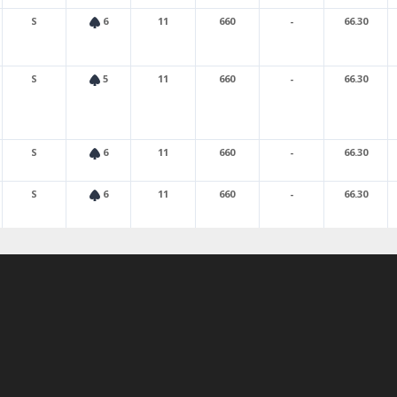
S
6
11
660
-
66.30
S
5
11
660
-
66.30
S
6
11
660
-
66.30
S
6
11
660
-
66.30
S
6
11
660
-
66.30
S
5
11
660
-
66.30
S
6
11
660
-
66.30
S
6
11
660
-
66.30