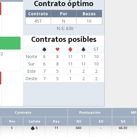
Contrato óptimo
Contrato
Por
Bazas
4ST
N
10
N-S: 630
Contratos posibles
ST
32
Norte
6
8
11
11
10
4
Sur
6
8
11
11
10
Este
7
5
1
2
2
Oeste
7
5
1
2
2
Contrato
Puntuación
MP
Por
Salida
Res.
NS
EO
NS
S
6
11
660
-
66.30