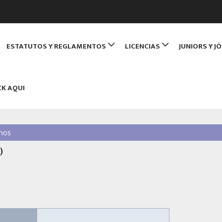
de Monitores de Bridge
ESTATUTOS Y REGLAMENTOS
LICENCIAS
JUNIORS Y J
NBRIDGE
CK AQUI
nos
)