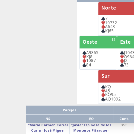
Norte
7
10732
A643
KJ65
D
Oeste
Este
A9865
J104
KJ8
Q96
1087
J2
84
73
Sur
KQ
A5
KQ95
AQ1092
Parejas
NS
EO
Cont.
"María Carmen Corral
"Javier Espinosa de los
3ST
Curia - José Miguel
Monteros Pitarque -