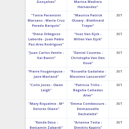
Gonçalves"
Marina Mediero
Hernández"
"Tania Paravisini
"Maurice Patrick
3ST
Marsans - María Cruz
OLeary - Blathnaid
Peredo Barquín"
Trayer"
"Elena Orbegozo
"Inez Van Eijck -
3ST
Laborde - Juan Pablo
Willen Van Eijck"
Paz-Ares Rodríguez"
"Juan Carlos Ventín -
"Daniel Couvreu -
3ST
Ilai Baniri"
Christophe Van Den
Hove"
"Pierre Fougeropuse -
"Rosaella Gadaleta -
3ST
Jane Marland"
Massimo Lanzarotti"
"Colin Jones - Owen
"Patricia Trillo -
3ST
Leigh"
Begoña Cañadas
Alier"
"Mary Riquelme - Mª
"Emma Combescure -
3ST
Dolores Olano"
Emmanuelle
Dechelette"
"Kende Deso -
"Arianna Testa -
3ST
Benjamin Zabardi"
Dimitris Kapiris"