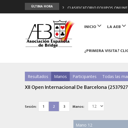
2º CLASIFICATORIO EQUIPOS ONLINE
ÚLTIMA HORA
Curso de Formación y Actualización 
Main
ANUNCIATE EN NUESTRA REVISTA
navigation
INICIO
LA AEB
NUEVA PROGRAMACIÓN TORNEOS FU
LIGA 11ª
¿PRIMERA VISITA? CLI
Resultados
Manos
Participantes
Todas las ma
XII Open Internacional De Barcelona (2537927
1
2
3
Sesión:
Manos:
Mano 12