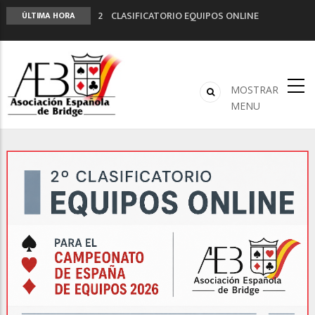
2º CLASIFICATORIO EQUIPOS ONLINE
ÚLTIMA HORA
Curso de Formación y Actualización de
Monitores de Bridge
ANUNCIATE EN NUESTRA REVISTA
NUEVA PROGRAMACIÓN TORNEOS FUNBRIDGE
MOSTRAR
LIGA 11ª
MENU