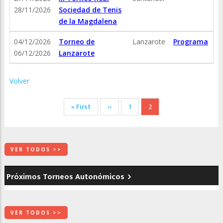
28/11/2026
Sociedad de Tenis
de la Magdalena
04/12/2026
Torneo de
Lanzarote
Programa
06/12/2026
Lanzarote
Volver
Paginación
Primera
« First
Página
‹‹
Página
1
Página
2
página
anterior
actual
VER TODOS >>
Próximos Torneos Autonómicos
VER TODOS >>