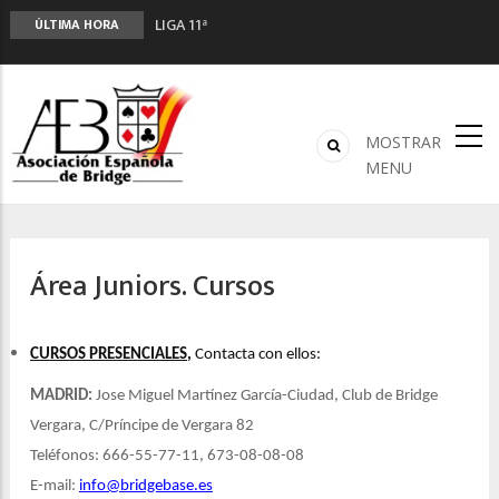
LIGA 11ª
ÚLTIMA HORA
2º CLASIFICATORIO EQUIPOS ONLINE
Curso de Formación y Actualización de
Monitores de Bridge
ANUNCIATE EN NUESTRA REVISTA
MOSTRAR
NUEVA PROGRAMACIÓN TORNEOS FUNBRIDGE
MENU
Área Juniors. Cursos
CURSOS PRESENCIALES
,
Contacta con ellos:
MADRID:
Jose Miguel Martínez García-Ciudad, Club de Bridge
Vergara, C/Príncipe de Vergara 82
Teléfonos: 666-55-77-11, 673-08-08-08
E-mail:
info@bridgebase.es