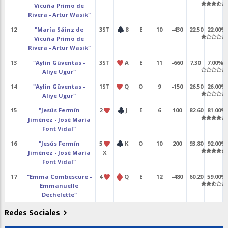
Vicuña Primo de
Rivera - Artur Wasik"
12
"María Sáinz de
3ST
8
E
10
-430
22.50
22.00%
Vicuña Primo de
Rivera - Artur Wasik"
13
"Aylin Güventas -
3ST
A
E
11
-660
7.30
7.00%
Aliye Ugur"
14
"Aylin Güventas -
1ST
Q
O
9
-150
26.50
26.00%
Aliye Ugur"
15
"Jesús Fermín
2
J
E
6
100
82.60
81.00%
Jiménez - José María
Font Vidal"
16
"Jesús Fermín
5
K
O
10
200
93.80
92.00%
Jiménez - José María
X
Font Vidal"
17
"Emma Combescure -
4
Q
E
12
-480
60.20
59.00%
Emmanuelle
Dechelette"
18
"Emma Combescure -
6
E
13
-940
24.50
24.00%
Redes Sociales
Emmanuelle
10
Dechelette"