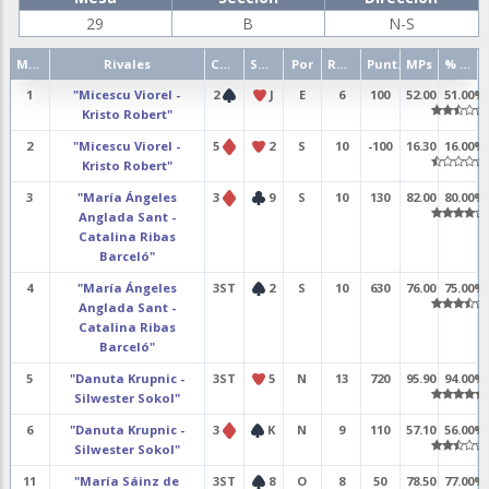
29
B
N-S
Mano
Rivales
Contrato
Salida
Por
Resultado
Punt.
MPs
% punt.
1
"Micescu Viorel -
2
J
E
6
100
52.00
51.00%
Kristo Robert"
2
"Micescu Viorel -
5
2
S
10
-100
16.30
16.00%
Kristo Robert"
3
"María Ángeles
3
9
S
10
130
82.00
80.00%
Anglada Sant -
Catalina Ribas
Barceló"
4
"María Ángeles
3ST
2
S
10
630
76.00
75.00%
Anglada Sant -
Catalina Ribas
Barceló"
5
"Danuta Krupnic -
3ST
5
N
13
720
95.90
94.00%
Silwester Sokol"
6
"Danuta Krupnic -
3
K
N
9
110
57.10
56.00%
Silwester Sokol"
11
"María Sáinz de
3ST
8
O
8
50
78.50
77.00%