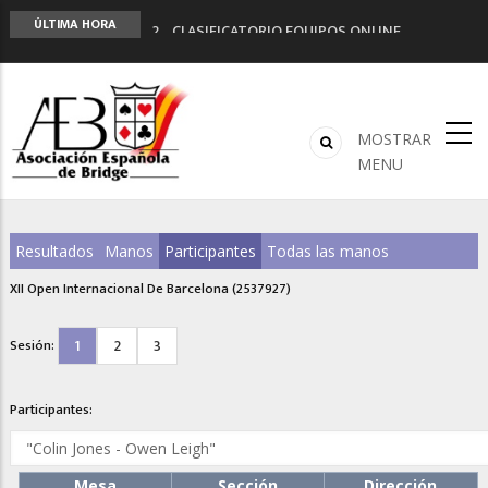
LIGA 11ª
ÚLTIMA HORA
2º CLASIFICATORIO EQUIPOS ONLINE
Curso de Formación y Actualización de
Monitores de Bridge
ANUNCIATE EN NUESTRA REVISTA
NUEVA PROGRAMACIÓN TORNEOS FUNBRIDGE
MOSTRAR
MENU
Resultados
Manos
Participantes
Todas las manos
XII Open Internacional De Barcelona (2537927)
1
2
3
Sesión:
Participantes:
Mesa
Sección
Dirección