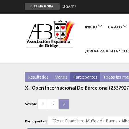
LIGA 11ª
ÚLTIMA HORA
2º CLASIFICATORIO EQUIPOS ONLINE
Main
Curso de Formación y Actualización 
navigation
INICIO
LA AEB
ANUNCIATE EN NUESTRA REVISTA
NUEVA PROGRAMACIÓN TORNEOS FU
¿PRIMERA VISITA? CLI
Resultados
Manos
Participantes
Todas las ma
XII Open Internacional De Barcelona (2537927
1
2
3
Sesión:
Participantes: