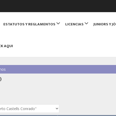
de Monitores de Bridge
ESTATUTOS Y REGLAMENTOS
LICENCIAS
JUNIORS Y J
NBRIDGE
CK AQUI
nos
)