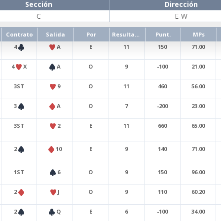
Sección
Dirección
C
E-W
Contrato
Salida
Por
Resultado
Punt.
MPs
4
A
E
11
150
71.00
4
X
A
O
9
-100
21.00
3ST
9
O
11
460
56.00
3
A
O
7
-200
23.00
3ST
2
E
11
660
65.00
2
10
E
9
140
71.00
1ST
6
O
9
150
96.00
2
J
O
9
110
60.20
2
Q
E
6
-100
34.00