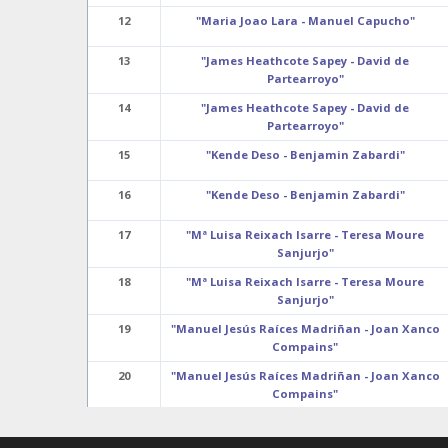
12
"Maria Joao Lara - Manuel Capucho"
13
"James Heathcote Sapey - David de
Partearroyo"
14
"James Heathcote Sapey - David de
Partearroyo"
15
"Kende Deso - Benjamin Zabardi"
16
"Kende Deso - Benjamin Zabardi"
17
"Mª Luisa Reixach Isarre - Teresa Moure
Sanjurjo"
18
"Mª Luisa Reixach Isarre - Teresa Moure
Sanjurjo"
19
"Manuel Jesús Raíces Madriñan - Joan Xanco
Compains"
20
"Manuel Jesús Raíces Madriñan - Joan Xanco
Compains"
21
"Justyna Kalisoras - Maciej Kedzierski"