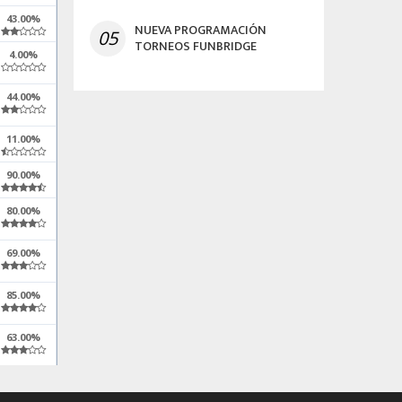
43.00%
NUEVA PROGRAMACIÓN
05
TORNEOS FUNBRIDGE
4.00%
44.00%
11.00%
90.00%
80.00%
69.00%
85.00%
63.00%
95.00%