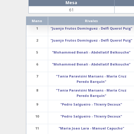
Mesa
61
Mano
Rivales
1
"Juanjo Frutos Domínguez - Delfi Querol Puig"
2
"Juanjo Frutos Domínguez - Delfi Querol Puig"
5
"Mohammed Benali - Abdellatif Belkouche"
6
"Mohammed Benali - Abdellatif Belkouche"
7
"Tania Paravisini Marsans - María Cruz
Peredo Barquín"
8
"Tania Paravisini Marsans - María Cruz
Peredo Barquín"
9
"Pedro Salgueiro - Thierry Decoux"
10
"Pedro Salgueiro - Thierry Decoux"
11
"Maria Joao Lara - Manuel Capucho"