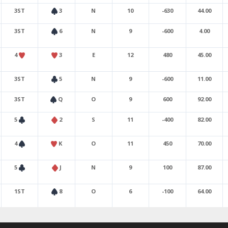
3ST
3
N
10
-630
44.00
3ST
6
N
9
-600
4.00
4
3
E
12
480
45.00
3ST
5
N
9
-600
11.00
3ST
Q
O
9
600
92.00
5
2
S
11
-400
82.00
4
K
O
11
450
70.00
5
J
N
9
100
87.00
1ST
8
O
6
-100
64.00
4
X
6
S
9
200
97.00