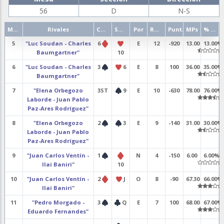
56
D
N-S
Mano
Rivales
Contrato
Salida
Por
Resultado
Punt.
MPs
% punt.
5
"Luc Soudan - Charles
6
E
12
-920
13.00
13.00%
Baumgartner"
10
6
"Luc Soudan - Charles
3
6
E
8
100
36.00
35.00%
Baumgartner"
7
"Elena Orbegozo
3ST
9
E
10
-630
78.00
76.00%
Laborde - Juan Pablo
Paz-Ares Rodríguez"
8
"Elena Orbegozo
2
3
E
9
-140
31.00
30.00%
Laborde - Juan Pablo
Paz-Ares Rodríguez"
9
"Juan Carlos Ventín -
1
N
4
-150
6.00
6.00%
Ilai Baniri"
10
10
"Juan Carlos Ventín -
2
J
O
8
-90
67.30
66.00%
Ilai Baniri"
11
"Pedro Morgado -
3
Q
E
7
100
68.00
67.00%
Eduardo Fernandes"