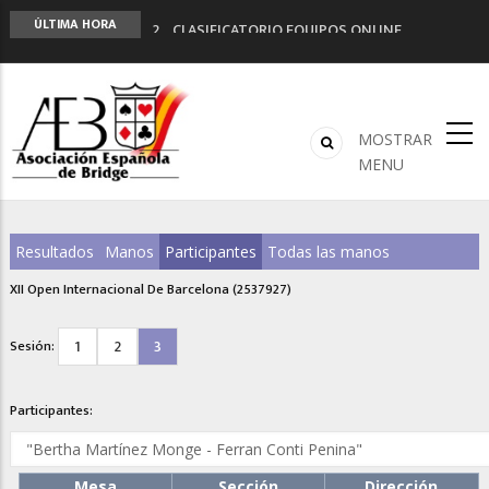
2º CLASIFICATORIO EQUIPOS ONLINE
ÚLTIMA HORA
Curso de Formación y Actualización de
Monitores de Bridge
ANUNCIATE EN NUESTRA REVISTA
NUEVA PROGRAMACIÓN TORNEOS FUNBRIDGE
MOSTRAR
LIGA 11ª
MENU
Resultados
Manos
Participantes
Todas las manos
XII Open Internacional De Barcelona (2537927)
1
2
3
Sesión:
Participantes:
Mesa
Sección
Dirección