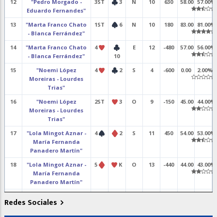
12
"Pedro Morgado -
3ST
3
N
10
630
58.00
57.00%
Eduardo Fernandes"
13
"Marta Franco Chato
1ST
6
N
10
180
83.00
81.00%
- Blanca Ferrández"
14
"Marta Franco Chato
4
E
12
-480
57.00
56.00%
- Blanca Ferrández"
10
15
"Noemi López
4
2
S
4
-600
0.00
2.00%
Moreiras - Lourdes
Trias"
16
"Noemi López
2ST
3
O
9
-150
45.00
44.00%
Moreiras - Lourdes
Trias"
17
"Lola Mingot Aznar -
4
2
S
11
450
54.00
53.00%
María Fernanda
Panadero Martín"
18
"Lola Mingot Aznar -
5
K
O
13
-440
44.00
43.00%
María Fernanda
Panadero Martín"
19
2
9
S
8
110
67.00
66.00%
Redes Sociales
20
2
2
E
7
100
38.00
37.00%