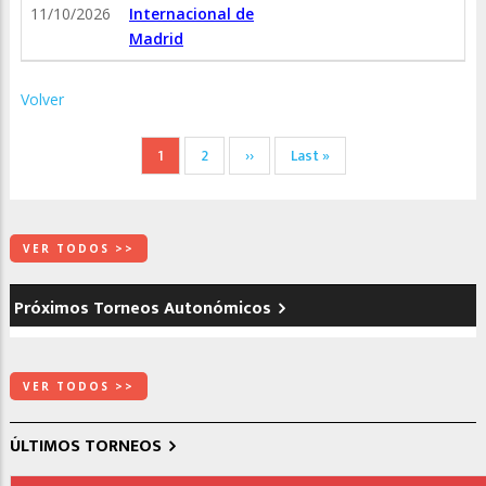
11/10/2026
Internacional de
Madrid
Volver
Paginación
Página
1
Página
2
Siguiente
››
Última
Last »
actual
página
página
VER TODOS >>
Próximos Torneos Autonómicos
VER TODOS >>
ÚLTIMOS TORNEOS