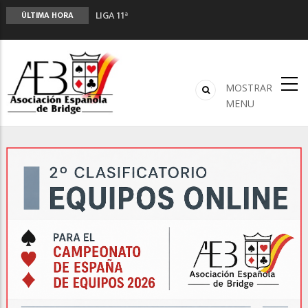
LIGA 11ª
ÚLTIMA HORA
2º CLASIFICATORIO EQUIPOS ONLINE
Curso de Formación y Actualización de
Monitores de Bridge
ANUNCIATE EN NUESTRA REVISTA
MOSTRAR
NUEVA PROGRAMACIÓN TORNEOS FUNBRIDGE
MENU