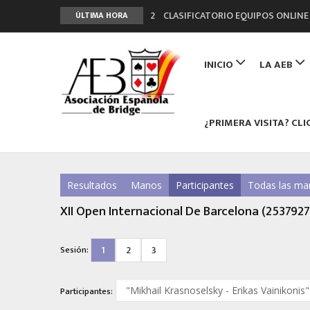
2º CLASIFICATORIO EQUIPOS ONLINE
ÚLTIMA HORA
Curso de Formación y Actualización 
Main
ANUNCIATE EN NUESTRA REVISTA
navigation
INICIO
LA AEB
NUEVA PROGRAMACIÓN TORNEOS FU
LIGA 11ª
¿PRIMERA VISITA? CLI
Resultados
Manos
Participantes
Todas las ma
XII Open Internacional De Barcelona (2537927
1
2
3
Sesión:
Participantes: