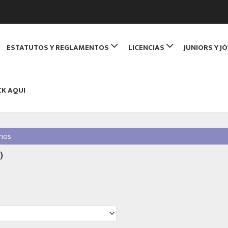
de Monitores de Bridge
ESTATUTOS Y REGLAMENTOS
LICENCIAS
JUNIORS Y J
NBRIDGE
CK AQUI
nos
)