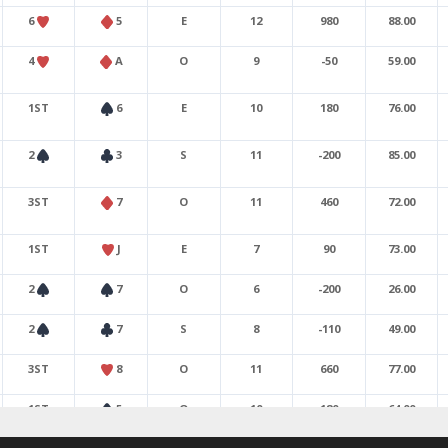
6
5
E
12
980
88.00
4
A
O
9
-50
59.00
1ST
6
E
10
180
76.00
2
3
S
11
-200
85.00
3ST
7
O
11
460
72.00
1ST
J
E
7
90
73.00
2
7
O
6
-200
26.00
2
7
S
8
-110
49.00
3ST
8
O
11
660
77.00
1ST
5
O
10
180
64.00