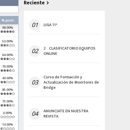
Reciente
% punt.
01
LIGA 11ª
98.00%
52.00%
2º CLASIFICATORIO EQUIPOS
02
ONLINE
64.00%
70.00%
Curso de Formación y
40.00%
03
Actualización de Monitores de
Bridge
85.00%
73.00%
ANUNCIATE EN NUESTRA
04
6.00%
REVISTA
14.00%