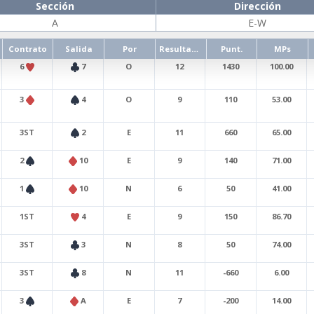
Sección
Dirección
A
E-W
Contrato
Salida
Por
Resultado
Punt.
MPs
6
7
O
12
1430
100.00
3
4
O
9
110
53.00
3ST
2
E
11
660
65.00
2
10
E
9
140
71.00
1
10
N
6
50
41.00
1ST
4
E
9
150
86.70
3ST
3
N
8
50
74.00
3ST
8
N
11
-660
6.00
3
A
E
7
-200
14.00