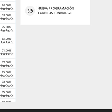
86.00%
NUEVA PROGRAMACIÓN
05
TORNEOS FUNBRIDGE
58.00%
75.00%
83.00%
71.00%
72.00%
25.00%
48.00%
75.00%
63.00%