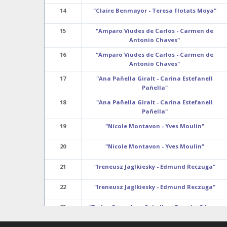
14
"Claire Benmayor - Teresa Flotats Moya"
15
"Amparo Viudes de Carlos - Carmen de
Antonio Chaves"
16
"Amparo Viudes de Carlos - Carmen de
Antonio Chaves"
17
"Ana Pañella Giralt - Carina Estefanell
Pañella"
18
"Ana Pañella Giralt - Carina Estefanell
Pañella"
19
"Nicole Montavon - Yves Moulin"
20
"Nicole Montavon - Yves Moulin"
21
"Ireneusz Jaglkiesky - Edmund Reczuga"
22
"Ireneusz Jaglkiesky - Edmund Reczuga"
23
"Pedro Gonçalves Caballer - Ramón Gómez
Hierro"