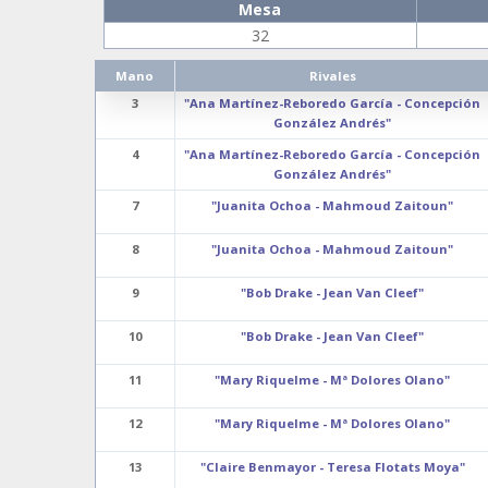
Mesa
32
Mano
Rivales
3
"Ana Martínez-Reboredo García - Concepción
González Andrés"
4
"Ana Martínez-Reboredo García - Concepción
González Andrés"
7
"Juanita Ochoa - Mahmoud Zaitoun"
8
"Juanita Ochoa - Mahmoud Zaitoun"
9
"Bob Drake - Jean Van Cleef"
10
"Bob Drake - Jean Van Cleef"
11
"Mary Riquelme - Mª Dolores Olano"
12
"Mary Riquelme - Mª Dolores Olano"
13
"Claire Benmayor - Teresa Flotats Moya"