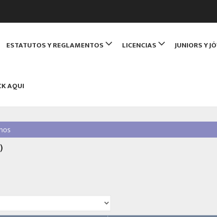
de Monitores de Bridge
ESTATUTOS Y REGLAMENTOS
LICENCIAS
JUNIORS Y J
NBRIDGE
CK AQUI
nos
)