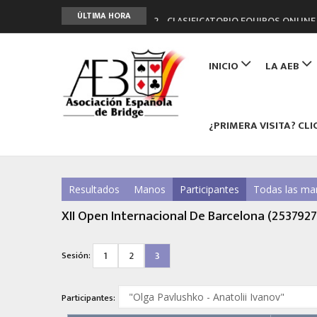
2º CLASIFICATORIO EQUIPOS ONLINE
ÚLTIMA HORA
Curso de Formación y Actualización 
Main
ANUNCIATE EN NUESTRA REVISTA
navigation
INICIO
LA AEB
NUEVA PROGRAMACIÓN TORNEOS FU
LIGA 11ª
¿PRIMERA VISITA? CLI
Resultados
Manos
Participantes
Todas las ma
XII Open Internacional De Barcelona (2537927
1
2
3
Sesión:
Participantes: