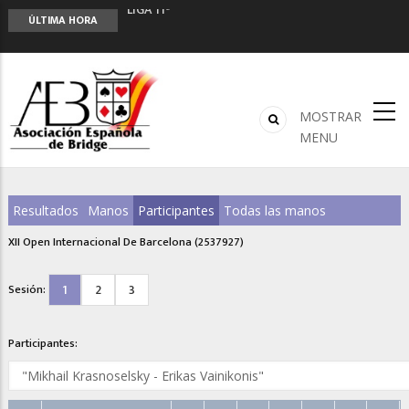
LIGA 11ª
ÚLTIMA HORA
2º CLASIFICATORIO EQUIPOS ONLINE
Curso de Formación y Actualización de
Monitores de Bridge
ANUNCIATE EN NUESTRA REVISTA
NUEVA PROGRAMACIÓN TORNEOS FUNBRIDGE
MOSTRAR
MENU
Resultados
Manos
Participantes
Todas las manos
XII Open Internacional De Barcelona (2537927)
1
2
3
Sesión:
Participantes: