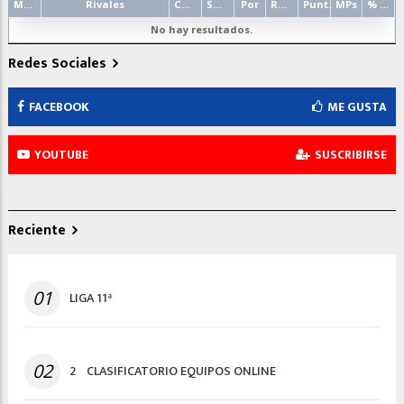
Mano
Rivales
Contrato
Salida
Por
Resultado
Punt.
MPs
% punt.
No hay resultados.
Redes Sociales
FACEBOOK
ME GUSTA
YOUTUBE
SUSCRIBIRSE
Reciente
01
LIGA 11ª
02
2º CLASIFICATORIO EQUIPOS ONLINE