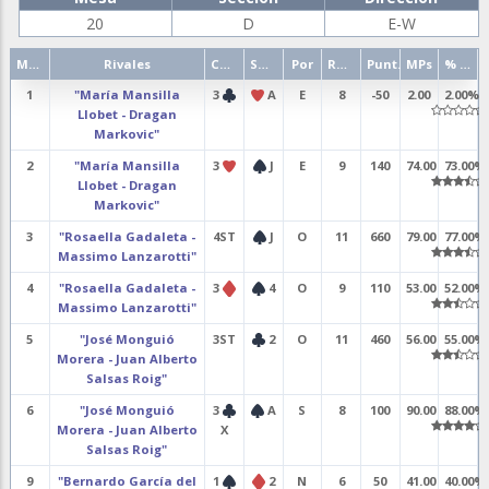
20
D
E-W
Mano
Rivales
Contrato
Salida
Por
Resultado
Punt.
MPs
% punt.
1
"María Mansilla
3
A
E
8
-50
2.00
2.00%
Llobet - Dragan
Markovic"
2
"María Mansilla
3
J
E
9
140
74.00
73.00%
Llobet - Dragan
Markovic"
3
"Rosaella Gadaleta -
4ST
J
O
11
660
79.00
77.00%
Massimo Lanzarotti"
4
"Rosaella Gadaleta -
3
4
O
9
110
53.00
52.00%
Massimo Lanzarotti"
5
"José Monguió
3ST
2
O
11
460
56.00
55.00%
Morera - Juan Alberto
Salsas Roig"
6
"José Monguió
3
A
S
8
100
90.00
88.00%
Morera - Juan Alberto
X
Salsas Roig"
9
"Bernardo García del
1
2
N
6
50
41.00
40.00%