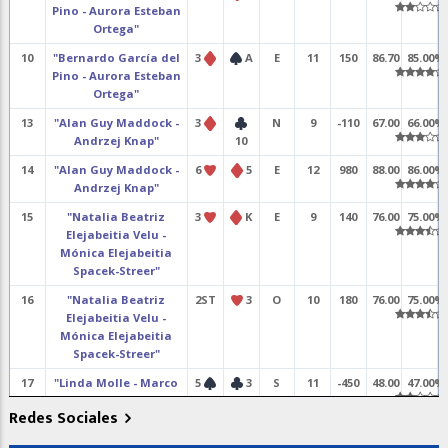
Pino - Aurora Esteban
Ortega"
10
"Bernardo García del
3
A
E
11
150
86.70
85.00%
Pino - Aurora Esteban
Ortega"
13
"Alan Guy Maddock -
3
N
9
-110
67.00
66.00%
Andrzej Knap"
10
14
"Alan Guy Maddock -
6
5
E
12
980
88.00
86.00%
Andrzej Knap"
15
"Natalia Beatriz
3
K
E
9
140
76.00
75.00%
Elejabeitia Velu -
Mónica Elejabeitia
Spacek-Streer"
16
"Natalia Beatriz
2ST
3
O
10
180
76.00
75.00%
Elejabeitia Velu -
Mónica Elejabeitia
Spacek-Streer"
17
"Linda Molle - Marco
5
3
S
11
-450
48.00
47.00%
Ter Laare"
Redes Sociales
18
"Linda Molle - Marco
6
A
E
10
-100
3.00
3.00%
Ter Laare"