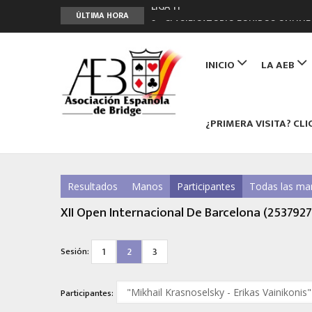
LIGA 11ª
ÚLTIMA HORA
2º CLASIFICATORIO EQUIPOS ONLINE
Curso de Formación y Actualización 
Main
ANUNCIATE EN NUESTRA REVISTA
navigation
INICIO
LA AEB
NUEVA PROGRAMACIÓN TORNEOS FU
¿PRIMERA VISITA? CLI
Resultados
Manos
Participantes
Todas las ma
XII Open Internacional De Barcelona (2537927
1
2
3
Sesión:
Participantes: