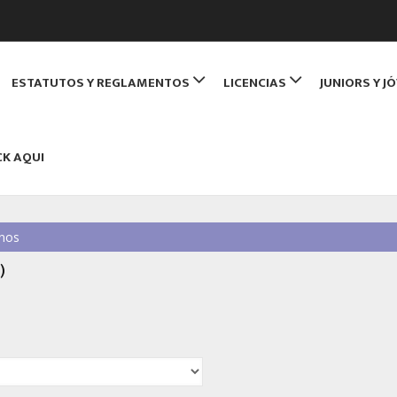
de Monitores de Bridge
ESTATUTOS Y REGLAMENTOS
LICENCIAS
JUNIORS Y J
NBRIDGE
CK AQUI
nos
)