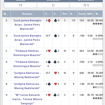
19
D
N-S
Mano
Rivales
Contrato
Salida
Por
Resultado
Punt.
MPs
% punt.
3
"José Jaime Beneyto
4
9
S
10
130
82.00
80.00%
Arias - Jaime Pons
Martorell"
4
"José Jaime Beneyto
3ST
2
S
8
-100
9.00
9.00%
Arias - Jaime Pons
Martorell"
5
"Thibaud Delmas -
4
3
N
11
650
50.00
49.00%
Dominique Maurin"
6
"Thibaud Delmas -
3
Q
S
7
-300
2.10
2.00%
Dominique Maurin"
X
7
"Justyna Kalisoras -
3ST
3
N
9
600
78.00
76.00%
Maciej Kedzierski"
8
"Justyna Kalisoras -
3
3
O
9
-140
35.00
34.00%
Maciej Kedzierski"
9
"Mª Luisa Reixach
3
Q
S
9
140
85.70
84.00%
Isarre - Teresa Moure
Sanjurjo"