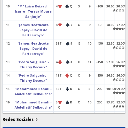
10
"Mª Luisa Reixach
4
Q
S
9
-100
30.60
30.00%
Isarre - Teresa Moure
Sanjurjo"
11
"James Heathcote
4
7
O
9
50
78.50
77.00%
Sapey - David de
Partearroyo"
12
"James Heathcote
3ST
9
E
10
-430
22.50
22.00%
Sapey - David de
Partearroyo"
13
"Pedro Salgueiro -
4
3
O
11
-150
97.80
96.00%
Thierry Decoux"
14
"Pedro Salgueiro -
1ST
Q
O
9
-150
26.50
26.00%
Thierry Decoux"
15
"Mohammed Benali -
3ST
K
O
5
200
101.00
99.00%
Abdellatif Belkouche"
16
"Mohammed Benali -
5
K
O
10
200
93.80
92.00%
Abdellatif Belkouche"
X
17
"Juanjo Frutos
3
A
S
5
-800
17.40
17.00%
Redes Sociales
Domínguez - Delfi
X
Querol Puig"