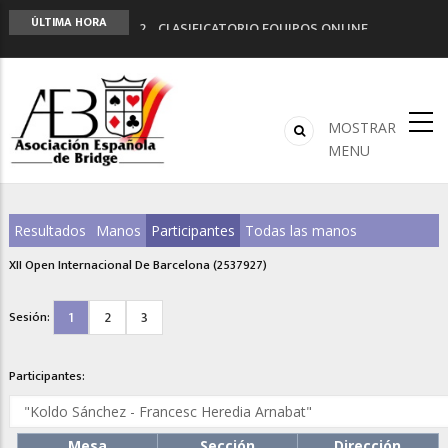
LIGA 11ª
ÚLTIMA HORA
2º CLASIFICATORIO EQUIPOS ONLINE
Curso de Formación y Actualización de
Monitores de Bridge
ANUNCIATE EN NUESTRA REVISTA
NUEVA PROGRAMACIÓN TORNEOS FUNBRIDGE
MOSTRAR
MENU
Resultados
Manos
Participantes
Todas las manos
XII Open Internacional De Barcelona (2537927)
1
2
3
Sesión:
Participantes:
Mesa
Sección
Dirección