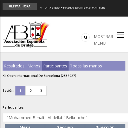
LIGA 11ª
ÚLTIMA HORA
2º CLASIFICATORIO EQUIPOS ONLINE
Curso de Formación y Actualización de
Monitores de Bridge
ANUNCIATE EN NUESTRA REVISTA
NUEVA PROGRAMACIÓN TORNEOS FUNBRIDGE
MOSTRAR
MENU
Resultados
Manos
Participantes
Todas las manos
XII Open Internacional De Barcelona (2537927)
1
2
3
Sesión:
Participantes:
Mesa
Sección
Dirección