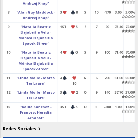
Andrzej Knap"
8
"Alan Guy Maddock -
3
8
S
10
-170
3.00
3.00%
Andrzej Knap"
9
"Natalia Beatriz
1ST
5
E
7
90
73.40
72.00%
Elejabeitia Velu -
Mónica Elejabeitia
Spacek-Streer"
10
"Natalia Beatriz
4
Q
S
9
100
71.40
70.00%
Elejabeitia Velu -
Mónica Elejabeitia
Spacek-Streer"
11
"Linda Molle - Marco
4
N
6
200
51.00
50.00%
Ter Laare"
10
12
"Linda Molle - Marco
3
2
O
9
140
37.70
37.00%
Ter Laare"
15
"Koldo Sánchez -
3ST
K
O
5
-200
1.00
1.00%
Francesc Heredia
Arnabat"
16
"Koldo Sánchez -
5
K
O
10
-200
8.20
8.00%
Redes Sociales
Francesc Heredia
X
Arnabat"