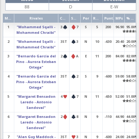
88
D
E-W
Mano
Rivales
Contrato
Salida
Por
Resultado
Punt.
MPs
% punt.
1
"Mohammed Sqalli -
3
7
S
5
200
96.90
95.00%
Mohammed Chraibi"
2
"Mohammed Sqalli -
3ST
3
N
10
-630
20.40
20.00%
Mohammed Chraibi"
3
"Bernardo García del
2
A
E
11
200
84.00
82.00%
Pino - Aurora Esteban
Ortega"
4
"Bernardo García del
3ST
2
S
9
-600
59.00
58.00%
Pino - Aurora Esteban
Ortega"
5
"Margaret Bensadon
4
7
N
11
-650
52.00
51.00%
Laredo - Antonio
Sandoval"
6
"Margaret Bensadon
2
8
N
9
-110
44.90
44.00%
Laredo - Antonio
Sandoval"
7
"Alan Guy Maddock -
3ST
3
N
9
-600
24.00
24.00%