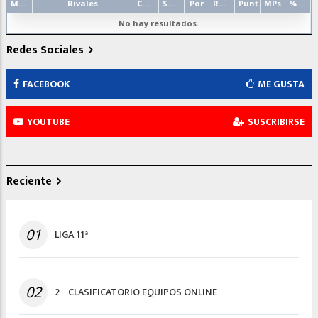
Mano
Rivales
Contrato
Salida
Por
Resultado
Punt.
MPs
% punt.
No hay resultados.
Redes Sociales
FACEBOOK
ME GUSTA
YOUTUBE
SUSCRIBIRSE
Reciente
01
LIGA 11ª
02
2º CLASIFICATORIO EQUIPOS ONLINE