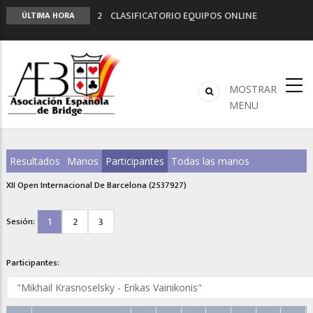
2º CLASIFICATORIO EQUIPOS ONLINE
ÚLTIMA HORA
Curso de Formación y Actualización de
Monitores de Bridge
ANUNCIATE EN NUESTRA REVISTA
NUEVA PROGRAMACIÓN TORNEOS FUNBRIDGE
MOSTRAR
LIGA 11ª
MENU
Resultados
Manos
Participantes
Todas las manos
XII Open Internacional De Barcelona (2537927)
1
2
3
Sesión:
Participantes: