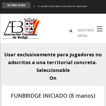
LIGA 11ª
ÚLTIMA HORA
2º CLASIFICATORIO EQUIPOS ONLINE
Curso de Formación y Actualización de
Monitores de Bridge
ANUNCIATE EN NUESTRA REVISTA
NUEVA PROGRAMACIÓN TORNEOS FUNBRIDGE
MOSTRAR
MENU
Usar exclusivamente para jugadores no
adscritos a una territorial concreta.
Seleccionable
On
FUNBRIDGE INICIADO (8 manos)