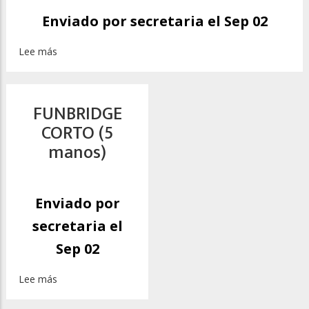
Enviado por
secretaria
el Sep 02
Lee más
sobre
FUNBRIDGE
INICIADO
(8
FUNBRIDGE
manos)
CORTO (5
manos)
Enviado por
secretaria
el
Sep 02
Lee más
sobre
FUNBRIDGE