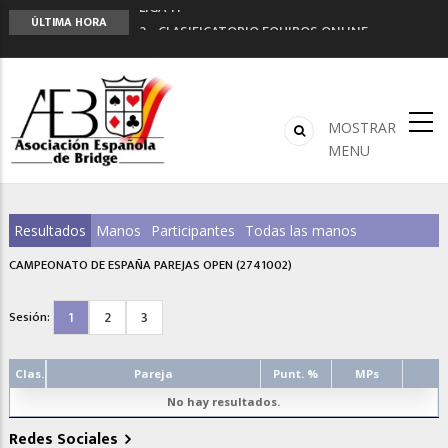
LIGA 11ª
ÚLTIMA HORA
2º CLASIFICATORIO EQUIPOS ONLINE
Curso de Formación y Actualización de
Monitores de Bridge
ANUNCIATE EN NUESTRA REVISTA
NUEVA PROGRAMACIÓN TORNEOS FUNBRIDGE
MOSTRAR
MENU
Resultados
Manos
Participantes
Todas las manos
CAMPEONATO DE ESPAÑA PAREJAS OPEN (2741002)
1
2
3
Sesión:
Clas.
Pareja
Punt. %
MPs
No hay resultados.
Redes Sociales