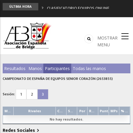
LIGA 11ª
ÚLTIMA HORA
2º CLASIFICATORIO EQUIPOS ONLINE
Curso de Formación y Actualización de
Monitores de Bridge
ANUNCIATE EN NUESTRA REVISTA
NUEVA PROGRAMACIÓN TORNEOS FUNBRIDGE
MOSTRAR
MENU
Resultados
Manos
Participantes
Todas las manos
CAMPEONATO DE ESPAÑA DE EQUIPOS SENIOR CORAZÓN (2653855)
1
2
3
Sesión:
Mano
Rivales
Contrato
Salida
Por
Resultado
Punt.
MPs
% punt.
No hay resultados.
Redes Sociales