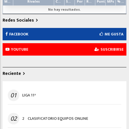
Mano
Rivales
Contrato
Salida
Por
Resultado
Punt.
MPs
% punt.
No hay resultados.
Redes Sociales
FACEBOOK
ME GUSTA
YOUTUBE
SUSCRIBIRSE
Reciente
01
LIGA 11ª
02
2º CLASIFICATORIO EQUIPOS ONLINE