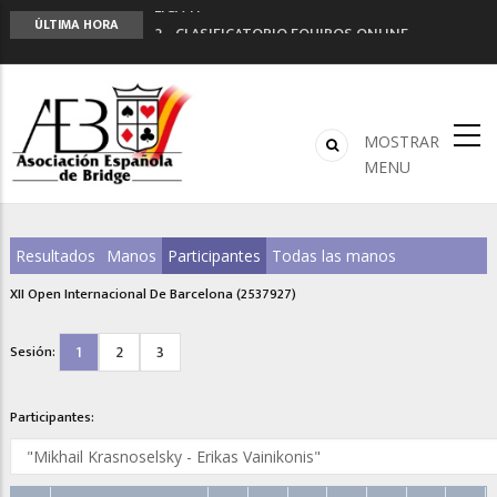
LIGA 11ª
ÚLTIMA HORA
2º CLASIFICATORIO EQUIPOS ONLINE
Curso de Formación y Actualización de
Monitores de Bridge
ANUNCIATE EN NUESTRA REVISTA
NUEVA PROGRAMACIÓN TORNEOS FUNBRIDGE
MOSTRAR
MENU
Resultados
Manos
Participantes
Todas las manos
XII Open Internacional De Barcelona (2537927)
1
2
3
Sesión:
Participantes: