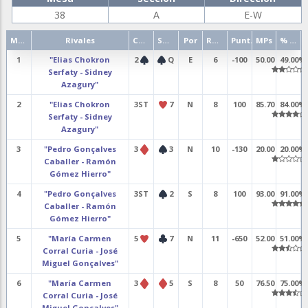
38
A
E-W
Mano
Rivales
Contrato
Salida
Por
Resultado
Punt.
MPs
% punt.
1
"Elias Chokron
2
Q
E
6
-100
50.00
49.00%
Serfaty - Sidney
Azagury"
2
"Elias Chokron
3ST
7
N
8
100
85.70
84.00%
Serfaty - Sidney
Azagury"
3
"Pedro Gonçalves
3
3
N
10
-130
20.00
20.00%
Caballer - Ramón
Gómez Hierro"
4
"Pedro Gonçalves
3ST
2
S
8
100
93.00
91.00%
Caballer - Ramón
Gómez Hierro"
5
"María Carmen
5
7
N
11
-650
52.00
51.00%
Corral Curia - José
Miguel Gonçalves"
6
"María Carmen
3
5
S
8
50
76.50
75.00%
Corral Curia - José
Miguel Gonçalves"