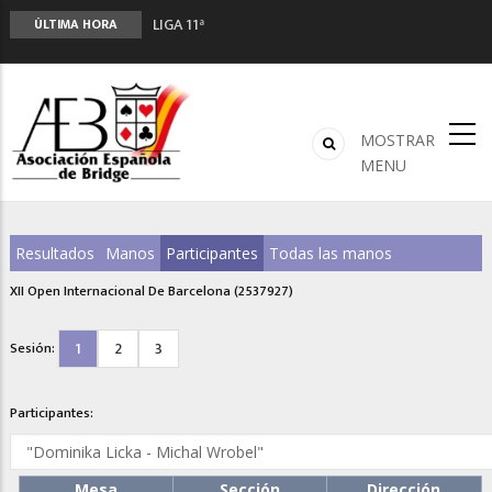
LIGA 11ª
ÚLTIMA HORA
2º CLASIFICATORIO EQUIPOS ONLINE
Curso de Formación y Actualización de
Monitores de Bridge
ANUNCIATE EN NUESTRA REVISTA
MOSTRAR
NUEVA PROGRAMACIÓN TORNEOS FUNBRIDGE
MENU
Resultados
Manos
Participantes
Todas las manos
XII Open Internacional De Barcelona (2537927)
1
2
3
Sesión:
Participantes:
Mesa
Sección
Dirección