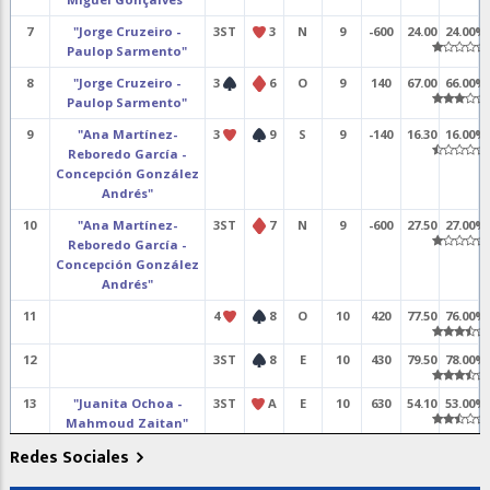
7
"Jorge Cruzeiro -
3ST
3
N
9
-600
24.00
24.00%
Paulop Sarmento"
8
"Jorge Cruzeiro -
3
6
O
9
140
67.00
66.00%
Paulop Sarmento"
9
"Ana Martínez-
3
9
S
9
-140
16.30
16.00%
Reboredo García -
Concepción González
Andrés"
10
"Ana Martínez-
3ST
7
N
9
-600
27.50
27.00%
Reboredo García -
Concepción González
Andrés"
11
4
8
O
10
420
77.50
76.00%
12
3ST
8
E
10
430
79.50
78.00%
13
"Juanita Ochoa -
3ST
A
E
10
630
54.10
53.00%
Mahmoud Zaitan"
Redes Sociales
14
"Juanita Ochoa -
2
A
N
6
100
35.70
35.00%
Mahmoud Zaitan"