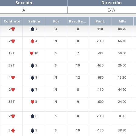
Sección
Dirección
A
E-W
Contrato
Salida
Por
Resultado
Punt.
MPs
2
7
O
8
110
88.70
2
4
N
8
-110
66.30
1ST
10
S
7
-90
50.00
3ST
2
S
10
-630
26.00
4
8
N
12
-680
15.30
2
7
N
8
-110
44.90
3ST
3
N
9
-600
24.00
2
6
S
8
-110
8.00
3
9
S
10
-130
38.80