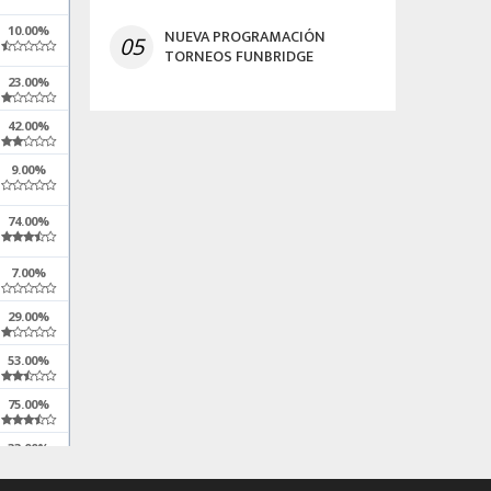
10.00%
NUEVA PROGRAMACIÓN
05
TORNEOS FUNBRIDGE
23.00%
42.00%
9.00%
74.00%
7.00%
29.00%
53.00%
75.00%
33.00%