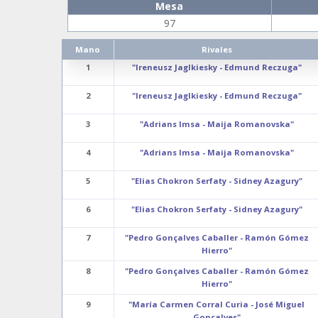
Mesa
97
Mano
Rivales
1
"Ireneusz Jaglkiesky - Edmund Reczuga"
2
"Ireneusz Jaglkiesky - Edmund Reczuga"
3
"Adrians Imsa - Maija Romanovska"
4
"Adrians Imsa - Maija Romanovska"
5
"Elias Chokron Serfaty - Sidney Azagury"
6
"Elias Chokron Serfaty - Sidney Azagury"
7
"Pedro Gonçalves Caballer - Ramón Gómez
Hierro"
8
"Pedro Gonçalves Caballer - Ramón Gómez
Hierro"
9
"María Carmen Corral Curia - José Miguel
Gonçalves"