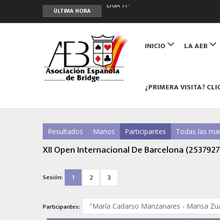
LIGA 11ª
ÚLTIMA HORA
2º CLASIFICATORIO EQUIPOS ONLINE
Curso de Formación y Actualización 
Main
ANUNCIATE EN NUESTRA REVISTA
navigation
INICIO
LA AEB
NUEVA PROGRAMACIÓN TORNEOS FU
¿PRIMERA VISITA? CLI
Resultados
Manos
Participantes
Todas las ma
XII Open Internacional De Barcelona (2537927
1
2
3
Sesión:
Participantes: