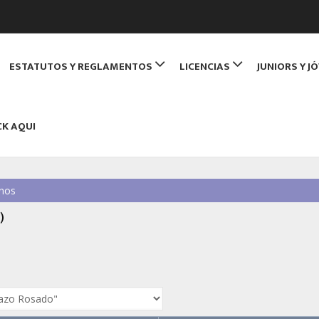
de Monitores de Bridge
ESTATUTOS Y REGLAMENTOS
LICENCIAS
JUNIORS Y J
NBRIDGE
CK AQUI
nos
)