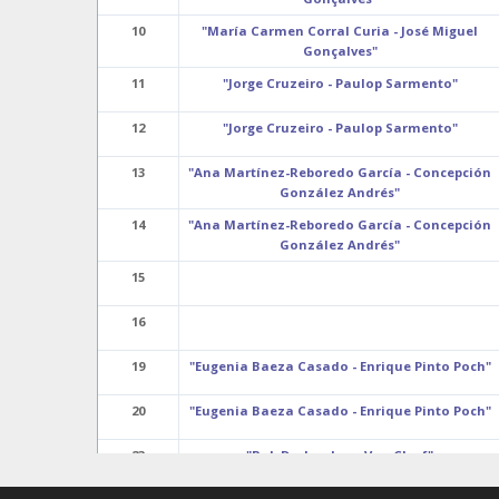
10
"María Carmen Corral Curia - José Miguel
Gonçalves"
11
"Jorge Cruzeiro - Paulop Sarmento"
12
"Jorge Cruzeiro - Paulop Sarmento"
13
"Ana Martínez-Reboredo García - Concepción
González Andrés"
14
"Ana Martínez-Reboredo García - Concepción
González Andrés"
15
16
19
"Eugenia Baeza Casado - Enrique Pinto Poch"
20
"Eugenia Baeza Casado - Enrique Pinto Poch"
23
"Bob Drake - Jean Van Cleef"