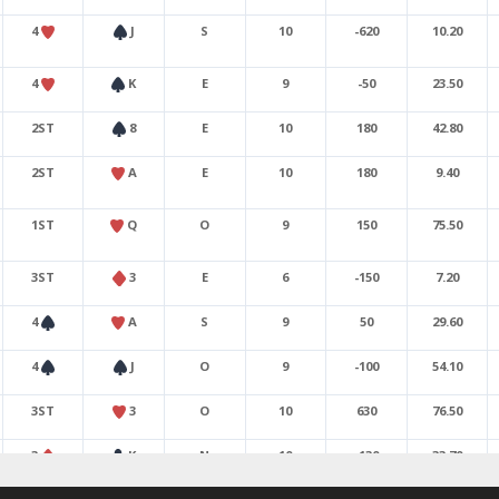
4
J
S
10
-620
10.20
4
K
E
9
-50
23.50
2ST
8
E
10
180
42.80
2ST
A
E
10
180
9.40
1ST
Q
O
9
150
75.50
3ST
3
E
6
-150
7.20
4
A
S
9
50
29.60
4
J
O
9
-100
54.10
3ST
3
O
10
630
76.50
3
K
N
10
-130
33.70