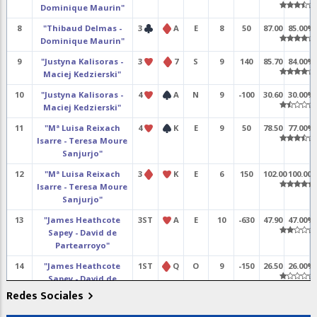
Dominique Maurin"
8
"Thibaud Delmas -
3
A
E
8
50
87.00
85.00%
Dominique Maurin"
9
"Justyna Kalisoras -
3
7
S
9
140
85.70
84.00%
Maciej Kedzierski"
10
"Justyna Kalisoras -
4
A
N
9
-100
30.60
30.00%
Maciej Kedzierski"
11
"Mª Luisa Reixach
4
K
E
9
50
78.50
77.00%
Isarre - Teresa Moure
Sanjurjo"
12
"Mª Luisa Reixach
3
K
E
6
150
102.00
100.00
Isarre - Teresa Moure
Sanjurjo"
13
"James Heathcote
3ST
A
E
10
-630
47.90
47.00%
Sapey - David de
Partearroyo"
14
"James Heathcote
1ST
Q
O
9
-150
26.50
26.00%
Sapey - David de
Partearroyo"
Redes Sociales
19
"Juanjo Frutos
2
2
E
7
100
47.90
47.00%