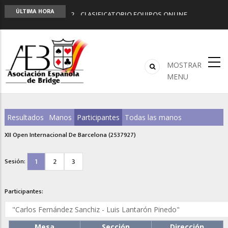
LIGA 11ª
ÚLTIMA HORA
2º CLASIFICATORIO EQUIPOS ONLINE
Curso de Formación y Actualización de
Monitores de Bridge
ANUNCIATE EN NUESTRA REVISTA
NUEVA PROGRAMACIÓN TORNEOS FUNBRIDGE
MOSTRAR
MENU
Resultados
Manos
Participantes
Todas las manos
XII Open Internacional De Barcelona (2537927)
1
2
3
Sesión:
Participantes:
Mesa
Sección
Dirección