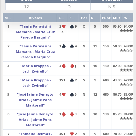
12
D
N-S
Mano
Rivales
Contrato
Salida
Por
Resultado
Punt.
MPs
% punt.
1
"Tania Paravisini
2
9
O
5
500
95.90
94.00%
Marsans - María Cruz
X
Peredo Barquín"
2
"Tania Paravisini
3
4
N
11
150
50.00
49.00%
Marsans - María Cruz
Peredo Barquín"
3
" Maria Kropppa -
4
J
N
10
130
82.00
80.00%
Lech Zwirello"
4
" Maria Kropppa -
3ST
2
S
9
600
43.00
42.00%
Lech Zwirello"
5
"José Jaime Beneyto
4
5
N
12
680
86.70
85.00%
Arias - Jaime Pons
Martorell"
6
"José Jaime Beneyto
3
3
N
10
130
85.70
84.00%
Arias - Jaime Pons
Martorell"
7
"Thibaud Delmas -
3ST
2
N
9
600
78.00
76.00%