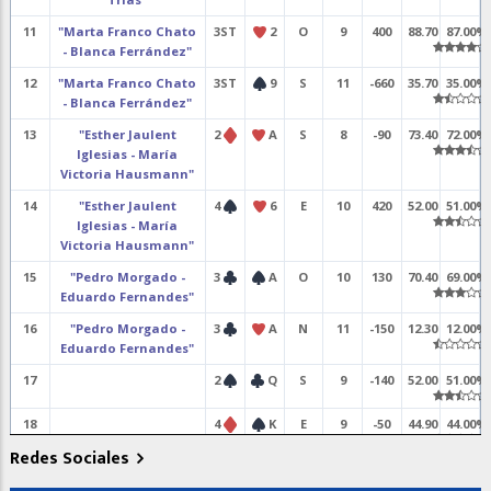
11
"Marta Franco Chato
3ST
2
O
9
400
88.70
87.00%
- Blanca Ferrández"
12
"Marta Franco Chato
3ST
9
S
11
-660
35.70
35.00%
- Blanca Ferrández"
13
"Esther Jaulent
2
A
S
8
-90
73.40
72.00%
Iglesias - María
Victoria Hausmann"
14
"Esther Jaulent
4
6
E
10
420
52.00
51.00%
Iglesias - María
Victoria Hausmann"
15
"Pedro Morgado -
3
A
O
10
130
70.40
69.00%
Eduardo Fernandes"
16
"Pedro Morgado -
3
A
N
11
-150
12.30
12.00%
Eduardo Fernandes"
17
2
Q
S
9
-140
52.00
51.00%
18
4
K
E
9
-50
44.90
44.00%
Redes Sociales
19
"Juan Carlos Ventín -
4
A
E
10
620
66.30
65.00%
Ilai Baniri"