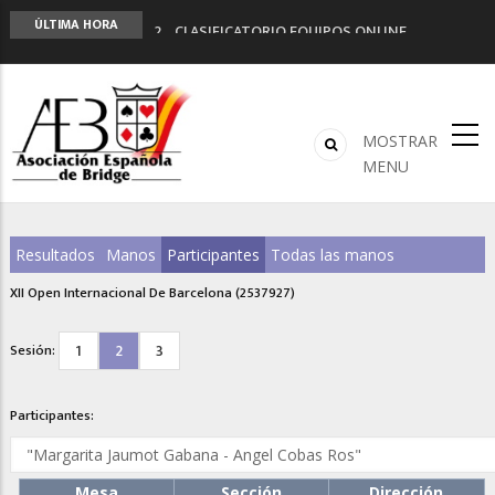
LIGA 11ª
ÚLTIMA HORA
2º CLASIFICATORIO EQUIPOS ONLINE
Curso de Formación y Actualización de
Monitores de Bridge
ANUNCIATE EN NUESTRA REVISTA
NUEVA PROGRAMACIÓN TORNEOS FUNBRIDGE
MOSTRAR
MENU
Resultados
Manos
Participantes
Todas las manos
XII Open Internacional De Barcelona (2537927)
1
2
3
Sesión:
Participantes:
Mesa
Sección
Dirección