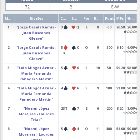
72
B
E-W
Mano
Rivales
Contrato
Salida
Por
Resultado
Punt.
MPs
% punt.
1
"Jorge Casals Ramis -
3
Q
E
8
-50
26.50
26.00%
Juan Bascones
Gleave"
2
"Jorge Casals Ramis -
5
K
O
9
-300
6.10
6.00%
Juan Bascones
X
Gleave"
3
"Lola Mingot Aznar -
5
6
S
10
50
59.20
58.00%
María Fernanda
Panadero Martín"
4
"Lola Mingot Aznar -
4
A
S
9
100
51.00
50.00%
María Fernanda
Panadero Martín"
7
"Noemi López
2ST
7
E
6
-200
8.20
8.00%
Moreiras - Lourdes
Trias"
8
"Noemi López
5
4
O
11
400
51.00
50.00%
Moreiras - Lourdes
Trias"