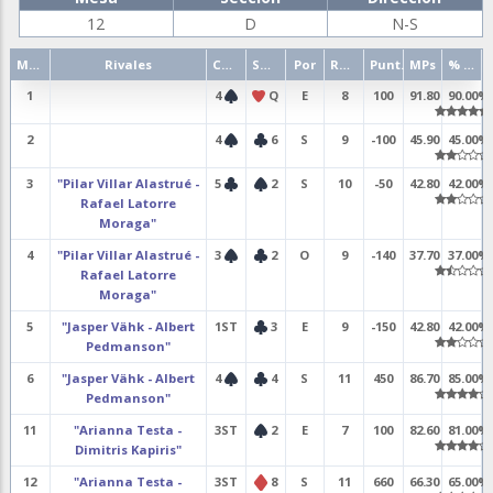
12
D
N-S
Mano
Rivales
Contrato
Salida
Por
Resultado
Punt.
MPs
% punt.
1
4
Q
E
8
100
91.80
90.00%
2
4
6
S
9
-100
45.90
45.00%
3
"Pilar Villar Alastrué -
5
2
S
10
-50
42.80
42.00%
Rafael Latorre
Moraga"
4
"Pilar Villar Alastrué -
3
2
O
9
-140
37.70
37.00%
Rafael Latorre
Moraga"
5
"Jasper Vähk - Albert
1ST
3
E
9
-150
42.80
42.00%
Pedmanson"
6
"Jasper Vähk - Albert
4
4
S
11
450
86.70
85.00%
Pedmanson"
11
"Arianna Testa -
3ST
2
E
7
100
82.60
81.00%
Dimitris Kapiris"
12
"Arianna Testa -
3ST
8
S
11
660
66.30
65.00%