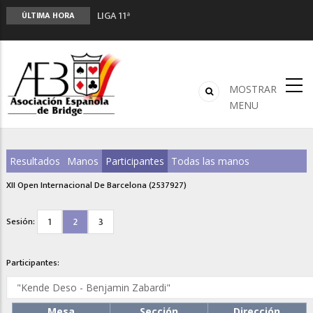
LIGA 11ª
ÚLTIMA HORA
2º CLASIFICATORIO EQUIPOS ONLINE
Curso de Formación y Actualización de
Monitores de Bridge
ANUNCIATE EN NUESTRA REVISTA
MOSTRAR
NUEVA PROGRAMACIÓN TORNEOS FUNBRIDGE
MENU
Resultados
Manos
Participantes
Todas las manos
XII Open Internacional De Barcelona (2537927)
1
2
3
Sesión:
Participantes:
Mesa
Sección
Dirección