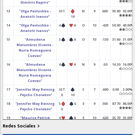
Dimitris Kapiris"
13
"Olga Pavlushko -
3ST
N
9
600
93.80
92.00%
Anatolii Ivanov"
10
14
"Olga Pavlushko -
4
A
O
10
-420
50.00
49.00%
Anatolii Ivanov"
15
"Almudena
3
A
O
10
-130
31.60
31.00%
Malumbres Vicente -
Nuria Romaguera
Cuevas"
16
"Almudena
4
A
N
9
-50
16.30
16.00%
Malumbres Vicente -
Nuria Romaguera
Cuevas"
17
"Jennifer May Reining
3ST
S
7
-600
0.00
3.00%
- Peycho Cholakov"
X
10
18
"Jennifer May Reining
5
6
E
9
300
87.70
86.00%
- Peycho Cholakov"
X
19
"Maurice Patrick
4
A
E
10
-620
35.70
35.00%
OLeary - Blathnaid
Redes Sociales
Trayer"