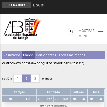
LIGA 11ª
ÚLTIMA HORA
2º CLASIFICATORIO EQUIPOS ONLINE
Curso de Formación y Actualización de
Monitores de Bridge
ANUNCIATE EN NUESTRA REVISTA
MOSTRAR
NUEVA PROGRAMACIÓN TORNEOS FUNBRIDGE
MENU
Resultados
Manos
Participantes
Todas las manos
CAMPEONATO DE ESPAÑA DE EQUIPOS SENIOR OPEN (2537926)
1
2
3
Sesión:
Manos:
Parejas
Contrato
Puntuación
MPs
NS
EO
Cont.
Por
Salida
Res.
NS
EO
NS
EO
No hay resultados.