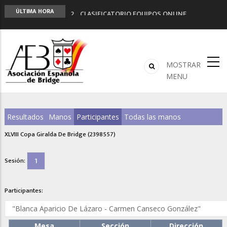
LIGA 11ª
ÚLTIMA HORA
2º CLASIFICATORIO EQUIPOS ONLINE
Curso de Formación y Actualización de
Monitores de Bridge
ANUNCIATE EN NUESTRA REVISTA
NUEVA PROGRAMACIÓN TORNEOS FUNBRIDGE
MOSTRAR
MENU
Resultados
Manos
Participantes
Todas las manos
XLVIII Copa Giralda De Bridge (2398557)
1
Sesión:
Participantes:
Mesa
Sección
Dirección