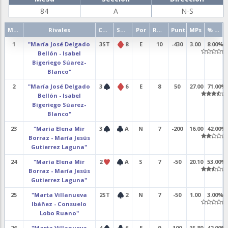
84
A
N-S
Mano
Rivales
Contrato
Salida
Por
Resultado
Punt.
MPs
% punt.
1
"María José Delgado
3ST
8
E
10
-430
3.00
8.00%
Bellón - Isabel
Bigeriego Súarez-
Blanco"
2
"María José Delgado
3
6
E
8
50
27.00
71.00%
Bellón - Isabel
Bigeriego Súarez-
Blanco"
23
"María Elena Mir
3
A
N
7
-200
16.00
42.00%
Borraz - María Jesús
Gutierrez Laguna"
24
"María Elena Mir
2
A
S
7
-50
20.10
53.00%
Borraz - María Jesús
Gutierrez Laguna"
25
"Marta Villanueva
2ST
2
N
7
-50
1.00
3.00%
Ibáñez - Consuelo
Lobo Ruano"
26
"Marta Villanueva
4
6
E
9
100
15.80
42.00%