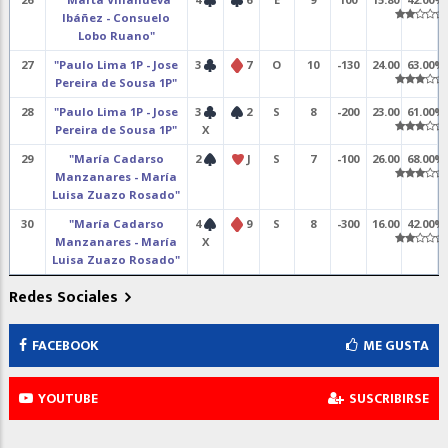
Ibáñez - Consuelo
Lobo Ruano"
27
"Paulo Lima 1P - Jose
3
7
O
10
-130
24.00
63.00%
Pereira de Sousa 1P"
28
"Paulo Lima 1P - Jose
3
2
S
8
-200
23.00
61.00%
Pereira de Sousa 1P"
X
29
"María Cadarso
2
J
S
7
-100
26.00
68.00%
Manzanares - María
Luisa Zuazo Rosado"
30
"María Cadarso
4
9
S
8
-300
16.00
42.00%
Manzanares - María
X
Luisa Zuazo Rosado"
Redes Sociales
FACEBOOK
ME GUSTA
YOUTUBE
SUSCRIBIRSE