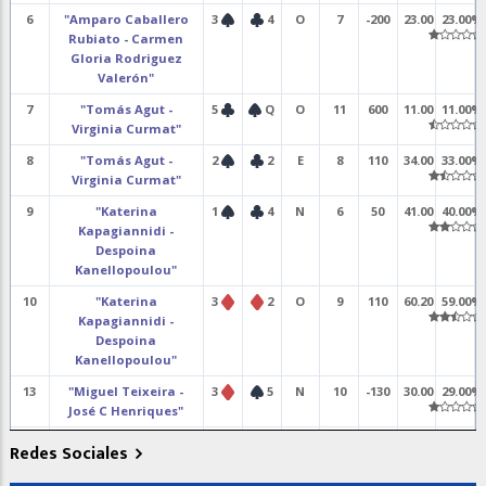
6
"Amparo Caballero
3
4
O
7
-200
23.00
23.00%
Rubiato - Carmen
Gloria Rodriguez
Valerón"
7
"Tomás Agut -
5
Q
O
11
600
11.00
11.00%
Virginia Curmat"
8
"Tomás Agut -
2
2
E
8
110
34.00
33.00%
Virginia Curmat"
9
"Katerina
1
4
N
6
50
41.00
40.00%
Kapagiannidi -
Despoina
Kanellopoulou"
10
"Katerina
3
2
O
9
110
60.20
59.00%
Kapagiannidi -
Despoina
Kanellopoulou"
13
"Miguel Teixeira -
3
5
N
10
-130
30.00
29.00%
José C Henriques"
14
"Miguel Teixeira -
6
J
E
11
-50
6.00
6.00%
Redes Sociales
José C Henriques"