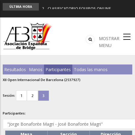
LIGA 11ª
ÚLTIMA HORA
2º CLASIFICATORIO EQUIPOS ONLINE
Curso de Formación y Actualización de
Monitores de Bridge
ANUNCIATE EN NUESTRA REVISTA
NUEVA PROGRAMACIÓN TORNEOS FUNBRIDGE
MOSTRAR
MENU
Resultados
Manos
Participantes
Todas las manos
XII Open Internacional De Barcelona (2537927)
1
2
3
Sesión:
Participantes:
Mesa
Sección
Dirección