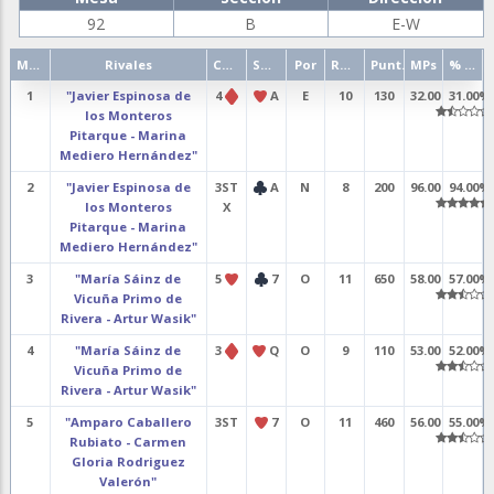
92
B
E-W
Mano
Rivales
Contrato
Salida
Por
Resultado
Punt.
MPs
% punt.
1
"Javier Espinosa de
4
A
E
10
130
32.00
31.00%
los Monteros
Pitarque - Marina
Mediero Hernández"
2
"Javier Espinosa de
3ST
A
N
8
200
96.00
94.00%
los Monteros
X
Pitarque - Marina
Mediero Hernández"
3
"María Sáinz de
5
7
O
11
650
58.00
57.00%
Vicuña Primo de
Rivera - Artur Wasik"
4
"María Sáinz de
3
Q
O
9
110
53.00
52.00%
Vicuña Primo de
Rivera - Artur Wasik"
5
"Amparo Caballero
3ST
7
O
11
460
56.00
55.00%
Rubiato - Carmen
Gloria Rodriguez
Valerón"