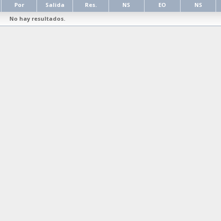
Por
Salida
Res.
NS
EO
NS
No hay resultados.