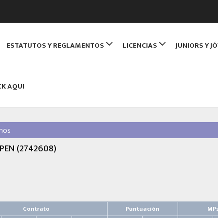
de Monitores de Bridge
ESTATUTOS Y REGLAMENTOS
LICENCIAS
JUNIORS Y J
NBRIDGE
CK AQUI
nos
EN (2742608)
Contrato
Puntuación
MP