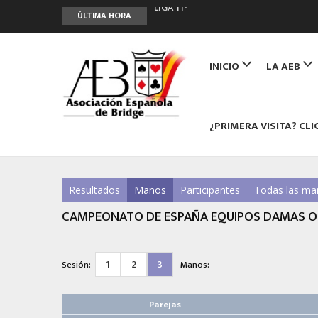
LIGA 11ª
ÚLTIMA HORA
2º CLASIFICATORIO EQUIPOS ONLINE
Curso de Formación y Actualización 
Main
ANUNCIATE EN NUESTRA REVISTA
navigation
INICIO
LA AEB
NUEVA PROGRAMACIÓN TORNEOS FU
¿PRIMERA VISITA? CLI
Resultados
Manos
Participantes
Todas las ma
CAMPEONATO DE ESPAÑA EQUIPOS DAMAS OP
1
2
3
Sesión:
Manos:
Parejas