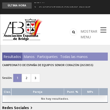
LIGA 11ª
ÚLTIMA HORA
2º CLASIFICATORIO EQUIPOS ONLINE
Curso de Formación y Actualización de
Monitores de Bridge
ANUNCIATE EN NUESTRA REVISTA
NUEVA PROGRAMACIÓN TORNEOS FUNBRIDGE
MOSTRAR
MENU
Resultados
Manos
Participantes
Todas las manos
CAMPEONATO DE ESPAÑA DE EQUIPOS SENIOR CORAZÓN (2653855)
1
2
3
Sesión:
Clas.
Pareja
Punt. %
MPs
No hay resultados.
Redes Sociales