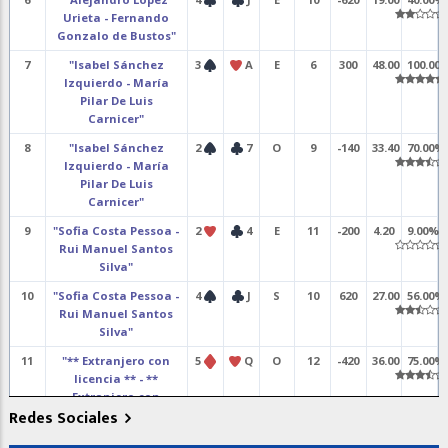
Urieta - Fernando
Gonzalo de Bustos"
7
"Isabel Sánchez
3
A
E
6
300
48.00
100.00
Izquierdo - María
Pilar De Luis
Carnicer"
8
"Isabel Sánchez
2
7
O
9
-140
33.40
70.00%
Izquierdo - María
Pilar De Luis
Carnicer"
9
"Sofia Costa Pessoa -
2
4
E
11
-200
4.20
9.00%
Rui Manuel Santos
Silva"
10
"Sofia Costa Pessoa -
4
J
S
10
620
27.00
56.00%
Rui Manuel Santos
Silva"
11
"** Extranjero con
5
Q
O
12
-420
36.00
75.00%
licencia ** - **
Extranjero con
Redes Sociales
licencia **"
12
"** Extranjero con
4
K
O
12
-480
15.00
31.00%