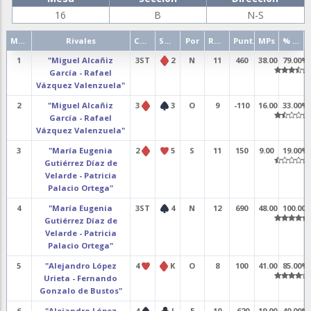
16
B
N-S
Mano
Rivales
Contrato
Salida
Por
Resultado
Punt.
MPs
% punt.
1
"Miguel Alcañiz
3ST
2
N
11
460
38.00
79.00%
García - Rafael
Vázquez Valenzuela"
2
"Miguel Alcañiz
3
3
O
9
-110
16.00
33.00%
García - Rafael
Vázquez Valenzuela"
3
"María Eugenia
2
5
S
11
150
9.00
19.00%
Gutiérrez Díaz de
Velarde - Patricia
Palacio Ortega"
4
"María Eugenia
3ST
4
N
12
690
48.00
100.00
Gutiérrez Díaz de
Velarde - Patricia
Palacio Ortega"
5
"Alejandro López
4
K
O
8
100
41.00
85.00%
Urieta - Fernando
Gonzalo de Bustos"
6
"Alejandro López
4
J
E
10
-620
19.00
40.00%