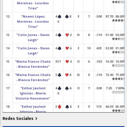
Moreiras - Lourdes
Trias"
12
"Noemi López
4
K
E
7
-500
87.70
86.00%
Moreiras - Lourdes
X
Trias"
13
"Colin Jones - Owen
2
2
N
8
-110
51.00
50.00%
Leigh"
14
"Colin Jones - Owen
4
6
E
10
420
52.00
51.00%
Leigh"
15
"Marta Franco Chato
3ST
4
O
6
-150
10.20
10.00%
- Blanca Ferrández"
16
"Marta Franco Chato
3
K
N
9
-110
72.40
71.00%
- Blanca Ferrández"
17
"Esther Jaulent
4
A
O
7
-500
7.20
7.00%
Iglesias - María
X
Victoria Hausmann"
18
"Esther Jaulent
3
6
E
9
110
66.30
65.00%
Iglesias - María
Victoria Hausmann"
Redes Sociales
19
"Pedro Morgado -
4
A
E
11
650
93.80
92.00%