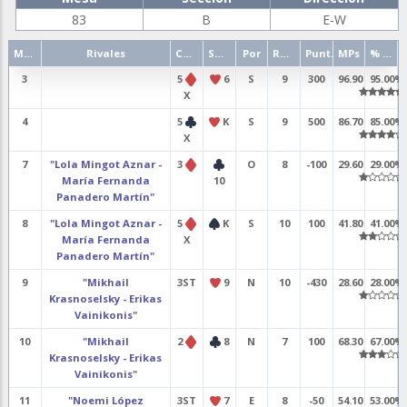
83
B
E-W
Mano
Rivales
Contrato
Salida
Por
Resultado
Punt.
MPs
% punt.
3
5
6
S
9
300
96.90
95.00%
X
4
5
K
S
9
500
86.70
85.00%
X
7
"Lola Mingot Aznar -
3
O
8
-100
29.60
29.00%
María Fernanda
10
Panadero Martín"
8
"Lola Mingot Aznar -
5
K
S
10
100
41.80
41.00%
María Fernanda
X
Panadero Martín"
9
"Mikhail
3ST
9
N
10
-430
28.60
28.00%
Krasnoselsky - Erikas
Vainikonis"
10
"Mikhail
2
8
N
7
100
68.30
67.00%
Krasnoselsky - Erikas
Vainikonis"
11
"Noemi López
3ST
7
E
8
-50
54.10
53.00%