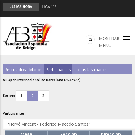
LIGA 11ª
ÚLTIMA HORA
2º CLASIFICATORIO EQUIPOS ONLINE
Curso de Formación y Actualización de
Monitores de Bridge
ANUNCIATE EN NUESTRA REVISTA
MOSTRAR
NUEVA PROGRAMACIÓN TORNEOS FUNBRIDGE
MENU
Resultados
Manos
Participantes
Todas las manos
XII Open Internacional De Barcelona (2537927)
1
2
3
Sesión:
Participantes:
Mesa
Sección
Dirección