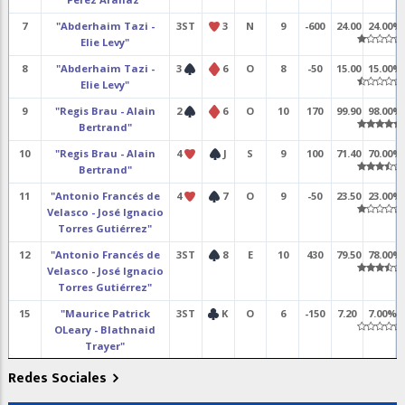
7
"Abderhaim Tazi -
3ST
3
N
9
-600
24.00
24.00%
Elie Levy"
8
"Abderhaim Tazi -
3
6
O
8
-50
15.00
15.00%
Elie Levy"
9
"Regis Brau - Alain
2
6
O
10
170
99.90
98.00%
Bertrand"
10
"Regis Brau - Alain
4
J
S
9
100
71.40
70.00%
Bertrand"
11
"Antonio Francés de
4
7
O
9
-50
23.50
23.00%
Velasco - José Ignacio
Torres Gutiérrez"
12
"Antonio Francés de
3ST
8
E
10
430
79.50
78.00%
Velasco - José Ignacio
Torres Gutiérrez"
15
"Maurice Patrick
3ST
K
O
6
-150
7.20
7.00%
OLeary - Blathnaid
Trayer"
16
"Maurice Patrick
4
A
O
10
620
72.40
71.00%
Redes Sociales
OLeary - Blathnaid
Trayer"