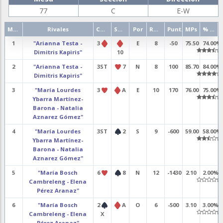
77
C
E-W
Mano
Rivales
Contrato
Salida
Por
Resultado
Punt.
MPs
% punt.
1
"Arianna Testa -
3
E
8
-50
75.50
74.00%
Dimitris Kapiris"
10
2
"Arianna Testa -
3ST
7
N
8
100
85.70
84.00%
Dimitris Kapiris"
3
"María Lourdes
3
A
E
10
170
76.00
75.00%
Ybarra Martínez-
Barona - Natalia
Aznarez Gómez"
4
"María Lourdes
3ST
2
S
9
-600
59.00
58.00%
Ybarra Martínez-
Barona - Natalia
Aznarez Gómez"
5
"María Bosch
6
8
N
12
-1430
2.10
2.00%
Cambreleng - Elena
Pérez Aranaz"
6
"María Bosch
2
A
O
6
-500
3.10
3.00%
Cambreleng - Elena
X
Pérez Aranaz"