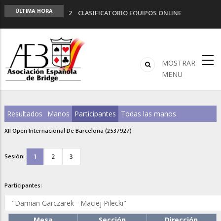
2º CLASIFICATORIO EQUIPOS ONLINE
ÚLTIMA HORA
Curso de Formación y Actualización de
Monitores de Bridge
ANUNCIATE EN NUESTRA REVISTA
NUEVA PROGRAMACIÓN TORNEOS FUNBRIDGE
MOSTRAR
LIGA 11ª
MENU
Resultados
Manos
Participantes
Todas las manos
XII Open Internacional De Barcelona (2537927)
1
2
3
Sesión:
Participantes:
Mesa
Sección
Dirección