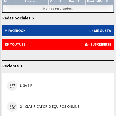
Mano
Rivales
Contrato
Salida
Por
Resultado
Punt.
MPs
% punt.
No hay resultados.
Redes Sociales
FACEBOOK
ME GUSTA
YOUTUBE
SUSCRIBIRSE
Reciente
01
LIGA 11ª
02
2º CLASIFICATORIO EQUIPOS ONLINE