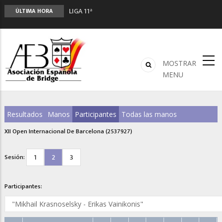
LIGA 11ª
ÚLTIMA HORA
2º CLASIFICATORIO EQUIPOS ONLINE
Curso de Formación y Actualización de
Monitores de Bridge
ANUNCIATE EN NUESTRA REVISTA
MOSTRAR
NUEVA PROGRAMACIÓN TORNEOS FUNBRIDGE
MENU
Resultados
Manos
Participantes
Todas las manos
XII Open Internacional De Barcelona (2537927)
1
2
3
Sesión:
Participantes: