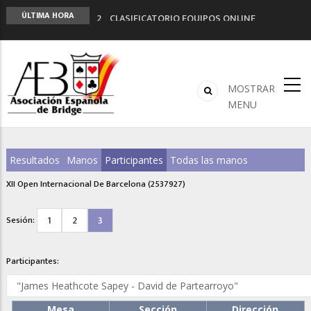
2º CLASIFICATORIO EQUIPOS ONLINE
ÚLTIMA HORA
Curso de Formación y Actualización de
Monitores de Bridge
ANUNCIATE EN NUESTRA REVISTA
NUEVA PROGRAMACIÓN TORNEOS FUNBRIDGE
MOSTRAR
LIGA 11ª
MENU
Resultados
Manos
Participantes
Todas las manos
XII Open Internacional De Barcelona (2537927)
1
2
3
Sesión:
Participantes:
Mesa
Sección
Dirección