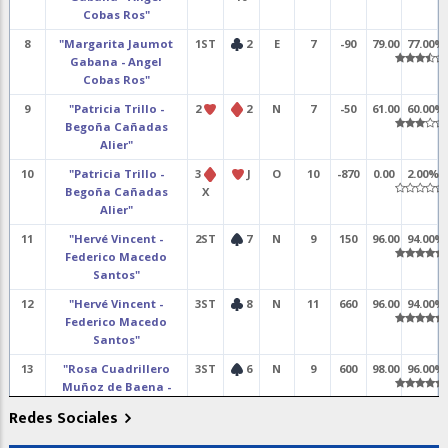
Cobas Ros"
8
"Margarita Jaumot
1ST
2
E
7
-90
79.00
77.00%
Gabana - Angel
Cobas Ros"
9
"Patricia Trillo -
2
2
N
7
-50
61.00
60.00%
Begoña Cañadas
Alier"
10
"Patricia Trillo -
3
J
O
10
-870
0.00
2.00%
Begoña Cañadas
X
Alier"
11
"Hervé Vincent -
2ST
7
N
9
150
96.00
94.00%
Federico Macedo
Santos"
12
"Hervé Vincent -
3ST
8
N
11
660
96.00
94.00%
Federico Macedo
Santos"
13
"Rosa Cuadrillero
3ST
6
N
9
600
98.00
96.00%
Muñoz de Baena -
Alberto Castells
Redes Sociales
Conrado"