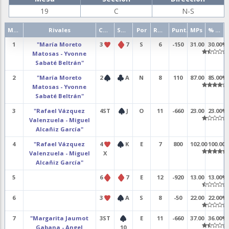
19
C
N-S
Mano
Rivales
Contrato
Salida
Por
Resultado
Punt.
MPs
% punt.
1
"María Moreto
3
7
S
6
-150
31.00
30.00%
Matosas - Yvonne
Sabaté Beltrán"
2
"María Moreto
2
A
N
8
110
87.00
85.00%
Matosas - Yvonne
Sabaté Beltrán"
3
"Rafael Vázquez
4ST
J
O
11
-660
23.00
23.00%
Valenzuela - Miguel
Alcañiz García"
4
"Rafael Vázquez
4
K
E
7
800
102.00
100.00
Valenzuela - Miguel
X
Alcañiz García"
5
6
7
E
12
-920
13.00
13.00%
6
3
A
S
8
-50
22.00
22.00%
7
"Margarita Jaumot
3ST
E
11
-660
37.00
36.00%
Gabana - Angel
10