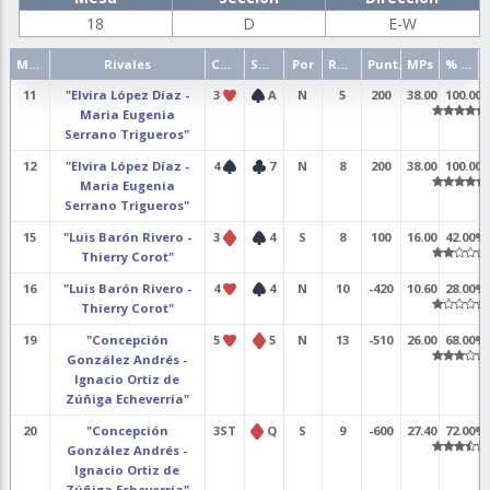
18
D
E-W
Mano
Rivales
Contrato
Salida
Por
Resultado
Punt.
MPs
% punt.
11
"Elvira López Díaz -
3
A
N
5
200
38.00
100.00
Maria Eugenia
Serrano Trigueros"
12
"Elvira López Díaz -
4
7
N
8
200
38.00
100.00
Maria Eugenia
Serrano Trigueros"
15
"Luis Barón Rivero -
3
4
S
8
100
16.00
42.00%
Thierry Corot"
16
"Luis Barón Rivero -
4
4
N
10
-420
10.60
28.00%
Thierry Corot"
19
"Concepción
5
5
N
13
-510
26.00
68.00%
González Andrés -
Ignacio Ortiz de
Zúñiga Echeverría"
20
"Concepción
3ST
Q
S
9
-600
27.40
72.00%
González Andrés -
Ignacio Ortiz de
Zúñiga Echeverría"