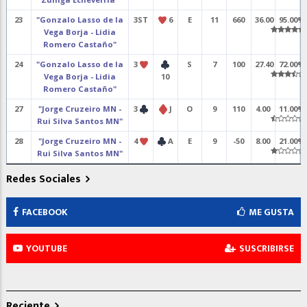
23
"Gonzalo Lasso de la
3ST
6
E
11
660
36.00
95.00%
Vega Borja - Lidia
Romero Castaño"
24
"Gonzalo Lasso de la
3
S
7
100
27.40
72.00%
Vega Borja - Lidia
10
Romero Castaño"
27
"Jorge Cruzeiro MN -
3
J
O
9
110
4.00
11.00%
Rui Silva Santos MN"
28
"Jorge Cruzeiro MN -
4
A
E
9
-50
8.00
21.00%
Rui Silva Santos MN"
Redes Sociales
FACEBOOK
ME GUSTA
YOUTUBE
SUSCRIBIRSE
Reciente