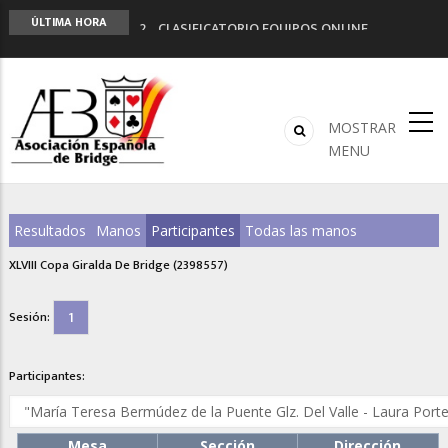
LIGA 11ª
ÚLTIMA HORA
2º CLASIFICATORIO EQUIPOS ONLINE
Curso de Formación y Actualización de
Monitores de Bridge
ANUNCIATE EN NUESTRA REVISTA
NUEVA PROGRAMACIÓN TORNEOS FUNBRIDGE
MOSTRAR
MENU
Resultados
Manos
Participantes
Todas las manos
XLVIII Copa Giralda De Bridge (2398557)
1
Sesión:
Participantes:
Mesa
Sección
Dirección