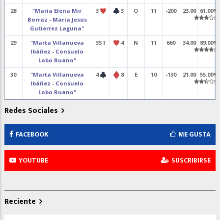
28
"María Elena Mir
3
3
O
11
-200
23.00
61.00%
Borraz - María Jesús
Gutierrez Laguna"
29
"Marta Villanueva
3ST
4
N
11
660
34.00
89.00%
Ibáñez - Consuelo
Lobo Ruano"
30
"Marta Villanueva
4
8
E
10
-130
21.00
55.00%
Ibáñez - Consuelo
Lobo Ruano"
Redes Sociales
FACEBOOK
ME GUSTA
YOUTUBE
SUSCRIBIRSE
Reciente