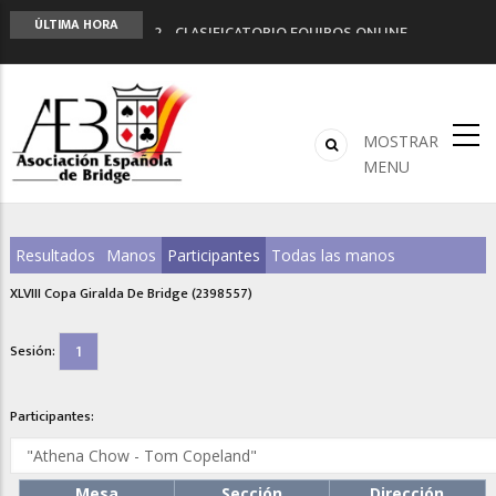
LIGA 11ª
ÚLTIMA HORA
2º CLASIFICATORIO EQUIPOS ONLINE
Curso de Formación y Actualización de
Monitores de Bridge
ANUNCIATE EN NUESTRA REVISTA
NUEVA PROGRAMACIÓN TORNEOS FUNBRIDGE
MOSTRAR
MENU
Resultados
Manos
Participantes
Todas las manos
XLVIII Copa Giralda De Bridge (2398557)
1
Sesión:
Participantes:
Mesa
Sección
Dirección