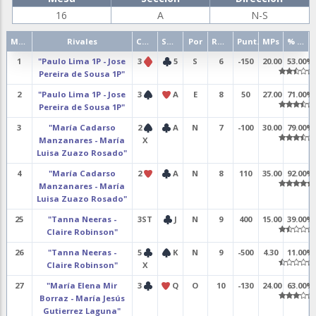
16
A
N-S
Mano
Rivales
Contrato
Salida
Por
Resultado
Punt.
MPs
% punt.
1
"Paulo Lima 1P - Jose
3
5
S
6
-150
20.00
53.00%
Pereira de Sousa 1P"
2
"Paulo Lima 1P - Jose
3
A
E
8
50
27.00
71.00%
Pereira de Sousa 1P"
3
"María Cadarso
2
A
N
7
-100
30.00
79.00%
Manzanares - María
X
Luisa Zuazo Rosado"
4
"María Cadarso
2
A
N
8
110
35.00
92.00%
Manzanares - María
Luisa Zuazo Rosado"
25
"Tanna Neeras -
3ST
J
N
9
400
15.00
39.00%
Claire Robinson"
26
"Tanna Neeras -
5
K
N
9
-500
4.30
11.00%
Claire Robinson"
X
27
"María Elena Mir
3
Q
O
10
-130
24.00
63.00%
Borraz - María Jesús
Gutierrez Laguna"